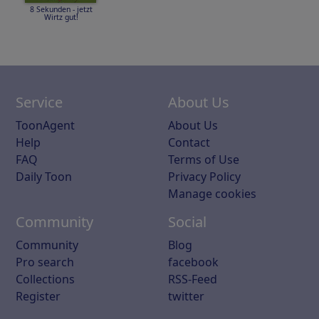
8 Sekunden - jetzt
Wirtz gut!
Service
About Us
ToonAgent
About Us
Help
Contact
FAQ
Terms of Use
Daily Toon
Privacy Policy
Manage cookies
Community
Social
Community
Blog
Pro search
facebook
Collections
RSS-Feed
Register
twitter