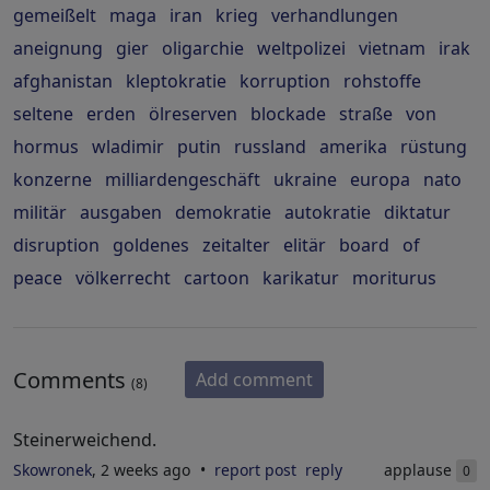
gemeißelt
maga
iran
krieg
verhandlungen
aneignung
gier
oligarchie
weltpolizei
vietnam
irak
afghanistan
kleptokratie
korruption
rohstoffe
seltene
erden
ölreserven
blockade
straße
von
hormus
wladimir
putin
russland
amerika
rüstung
konzerne
milliardengeschäft
ukraine
europa
nato
militär
ausgaben
demokratie
autokratie
diktatur
disruption
goldenes
zeitalter
elitär
board
of
peace
völkerrecht
cartoon
karikatur
moriturus
Comments
Add comment
(8)
Steinerweichend.
Skowronek
, 2 weeks ago
report post
reply
applause
0