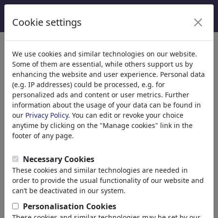
Cookie settings
We use cookies and similar technologies on our website.
Welcome to
toonpool.com
,
Some of them are essential, while others support us by
enhancing the website and user experience. Personal data
(e.g. IP addresses) could be processed, e.g. for
world's largest community for cartoons, caricatures
personalized ads and content or user metrics. Further
and fun drawings.
information about the usage of your data can be found in
our
Privacy Policy
. You can edit or revoke your choice
Browse
413932 artworks,
discover
anytime by clicking on the "Manage cookies" link in the
unique items.
footer of any page.
Necessary Cookies
These cookies and similar technologies are needed in
Cartoons
»
Newest cartoons
order to provide the usual functionality of our website and
can’t be deactivated in our system.
Personalisation Cookies
These cookies and similar technologies may be set by our