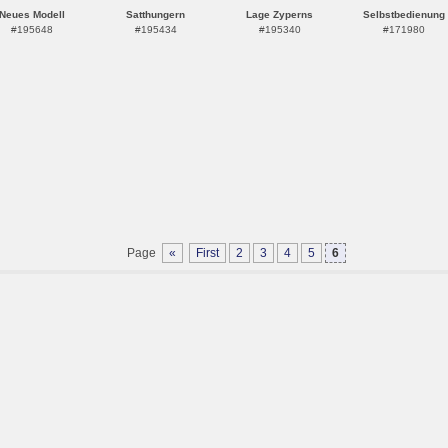
Neues Modell
Satthungern
Lage Zyperns
Selbstbedienung
#195648
#195434
#195340
#171980
Page
«
First
2
3
4
5
6