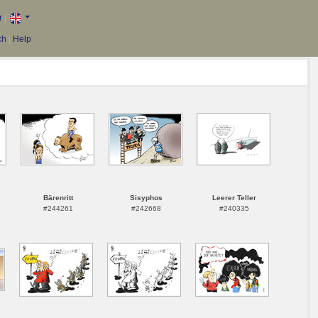
r
|
ch
|
Help
Bärenritt
Sisyphos
Leerer Teller
#244261
#242668
#240335