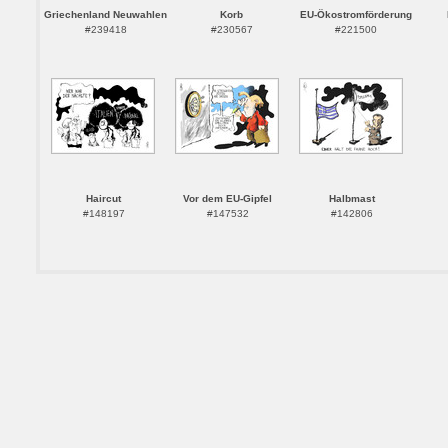
Griechenland Neuwahlen
Korb
EU-Ökostromförderung
#239418
#230567
#221500
Haircut
Vor dem EU-Gipfel
Halbmast
#148197
#147532
#142806