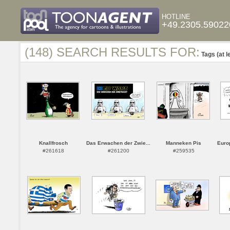
HOTLINE
+49.2305.59022
(148) SEARCH RESULTS FOR:
Tags (at l
Knallfrosch
Das Erwachen der Zwie...
Manneken Pis
Europ
#261618
#261200
#259535