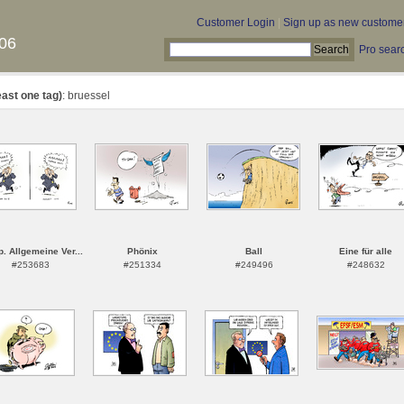
Customer Login
|
Sign up as new custome
06
Pro sear
east one tag)
: bruessel
. Allgemeine Ver...
Phönix
Ball
Eine für alle
#253683
#251334
#249496
#248632