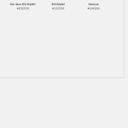
Vor dem EU-Gipfel
EU-Gipfel
Haircut
#152578
#152558
#148204