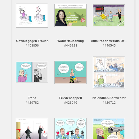
Gewalt gegen Frauen
Wählertäuschung
Autokratien versus De...
#453856
#449723
#440545
Trans
Friedensappell
Na endlich Schwester
#429782
#423046
#420712