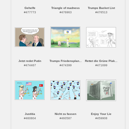
Gehelfe
Triangle of madness
Trumps Bucket List
#477773
#476963
#476513
Jetzt redet Putin
Trumps Friedensplan...
Rettet die Grüne Plak...
#474467
#474399
#471699
Justitia
Nicht zu fassen
Enjoy Your Lie
#460804
#460587
#459908