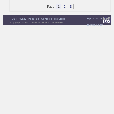
Page
1
2
3
A product by
TOS
|
Privacy
|
About us
|
Contact
|
First Steps
Copyright © 2007-2026 toonpool.com GmbH
toonpool.com