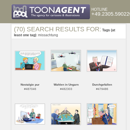
HOTLINE
+49.2305.59022
(70) SEARCH RESULTS FOR:
Tags (at
least one tag)
: missachtung
Nostalgie pur
Wahlen in Ungarn
Durchgefallen
#487046
#482303
#479486