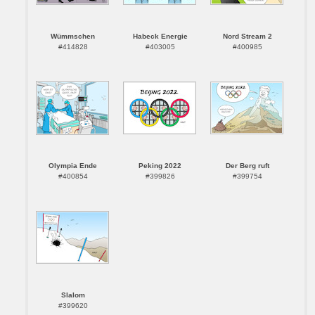
Wümmschen
Habeck Energie
Nord Stream 2
#414828
#403005
#400985
Olympia Ende
Peking 2022
Der Berg ruft
#400854
#399826
#399754
Slalom
#399620