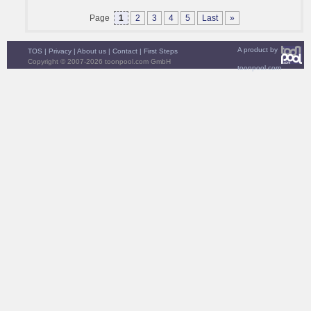
Page
1
2
3
4
5
Last
»
A product by
TOS
|
Privacy
|
About us
|
Contact
|
First Steps
Copyright © 2007-2026 toonpool.com GmbH
toonpool.com