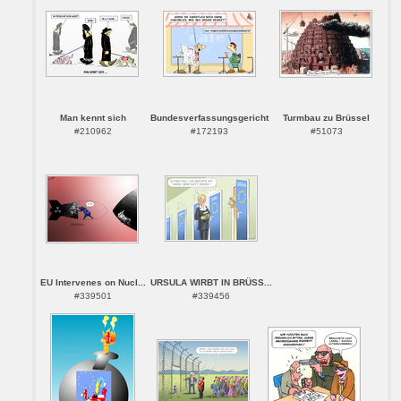
Man kennt sich
Bundesverfassungsgericht
Turmbau zu Brüssel
#210962
#172193
#51073
EU Intervenes on Nucl...
URSULA WIRBT IN BRÜSS...
#339501
#339456