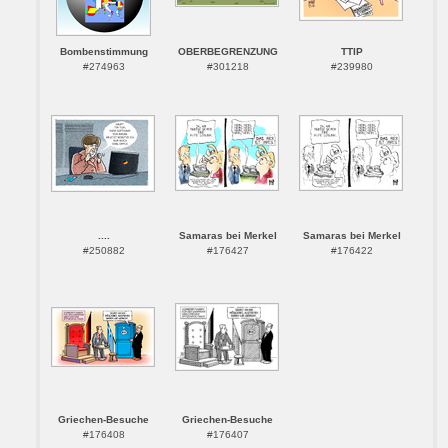
Bombenstimmung
OBERBEGRENZUNG
TTIP
#274963
#301218
#239980
....
Samaras bei Merkel
Samaras bei Merkel
#250882
#176427
#176422
Griechen-Besuche
Griechen-Besuche
#176408
#176407