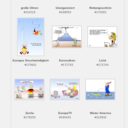
große Ohren
Unorganisiert
Rettungsschirm
#211519
#169553
#170361
Europas Geschwindigkeit
Eurovulkan
Licht
#170641
#172743
#172744
Zeche
EuropaTV
Mister America
#178250
#180431
#210832