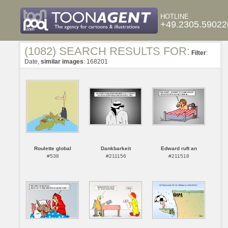
HOTLINE
+49.2305.59022
(1082) SEARCH RESULTS FOR:
Filter
:
Date,
similar images
: 168201
Roulette global
Dankbarkeit
Edward ruft an
#538
#211156
#211518