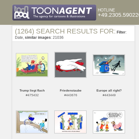
HOTLINE
+49.2305.59022
(1264) SEARCH RESULTS FOR:
Filter
:
Date,
similar images
: 21036
Trump liegt flach
Friedenstaube
Europe all right?
#475432
#443676
#443449