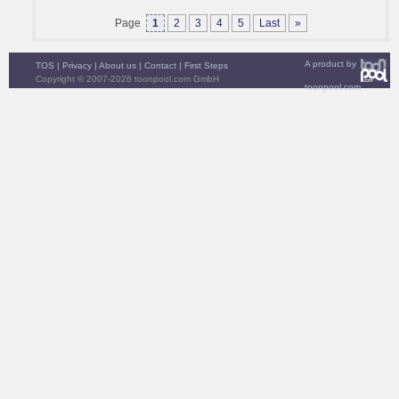
Page
1
2
3
4
5
Last
»
A product by
TOS
|
Privacy
|
About us
|
Contact
|
First Steps
Copyright © 2007-2026 toonpool.com GmbH
toonpool.com