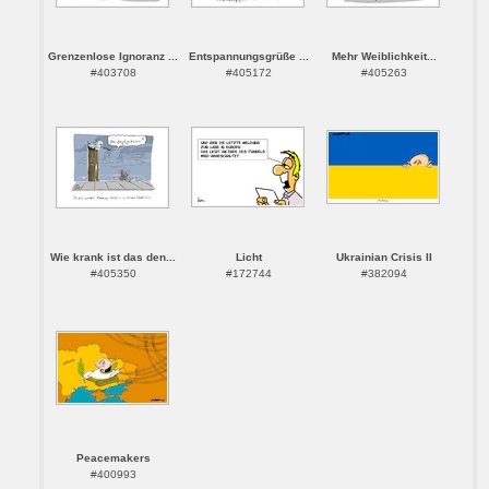
Grenzenlose Ignoranz ...
Entspannungsgrüße ...
Mehr Weiblichkeit...
#403708
#405172
#405263
Wie krank ist das den...
Licht
Ukrainian Crisis II
#405350
#172744
#382094
Peacemakers
#400993