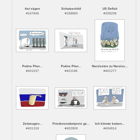
Ast sägen
Schutzschild
US Defizit
#167846
#168860
#209208
Putins Plan...
Putins Plan...
Narzissten zu Narziss...
#401037
#401196
#401277
Zeitzeugen...
Friedensnobelpreis ge...
Ich könnte kotzen...
#401316
#402806
#404914