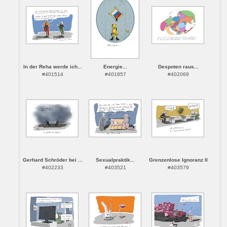
In der Reha werde ich...
Energie...
Despoten raus...
#401514
#401857
#402069
Gerhard Schröder bei ...
Sexualpraktik...
Grenzenlose Ignoranz II
#402233
#403521
#403579