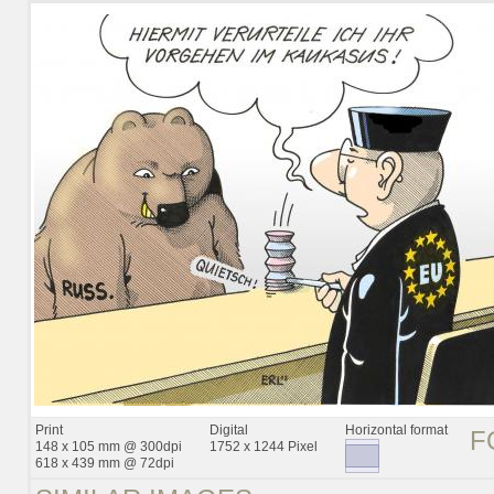
Print
Digital
Horizontal format
F
148 x 105 mm @ 300dpi
1752 x 1244 Pixel
618 x 439 mm @ 72dpi