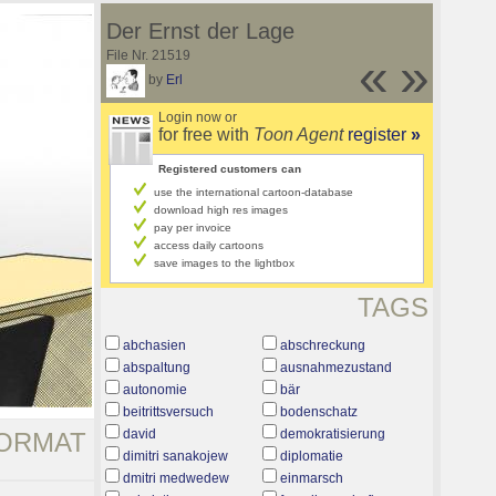
Der Ernst der Lage
File Nr. 21519
«
»
by
Erl
Login now or
for free with
Toon Agent
register
»
Registered customers can
use the international cartoon-database
download high res images
pay per invoice
access daily cartoons
save images to the lightbox
TAGS
abchasien
abschreckung
abspaltung
ausnahmezustand
autonomie
bär
beitrittsversuch
bodenschatz
david
demokratisierung
ORMAT
dimitri sanakojew
diplomatie
dmitri medwedew
einmarsch