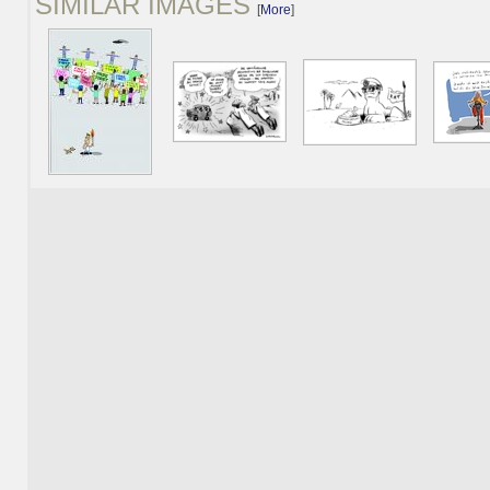
SIMILAR IMAGES
[
More
]