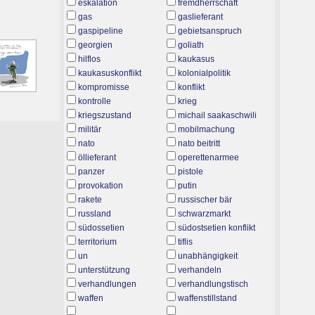
eskalation
fremdherrschaft
gas
gaslieferant
gaspipeline
gebietsanspruch
georgien
goliath
hilflos
kaukasus
kaukasuskonflikt
kolonialpolitik
kompromisse
konflikt
kontrolle
krieg
kriegszustand
michail saakaschwili
militär
mobilmachung
nato
nato beitritt
öllieferant
operettenarmee
panzer
pistole
provokation
putin
rakete
russischer bär
russland
schwarzmarkt
südossetien
südostsetien konflikt
territorium
tiflis
un
unabhängigkeit
unterstützung
verhandeln
verhandlungen
verhandlungstisch
waffen
waffenstillstand