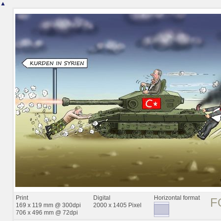
▲
Print
Digital
Horizontal format
F
169 x 119 mm @ 300dpi
2000 x 1405 Pixel
706 x 496 mm @ 72dpi