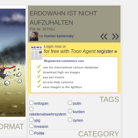
ERDOWAHN IST NICHT
AUFZUHALTEN
File Nr. 307652
«
»
by
marian kamensky
Login now or
for free with
Toon Agent
register
»
Registered customers can
use the international cartoon-database
download high res images
pay per invoice
access daily cartoons
save images to the lightbox
TAGS
erdogan
putin
kurden
raketenabwehrsystem
ypg
syrien
ORMAT
invasion
CATEGORY
Politik