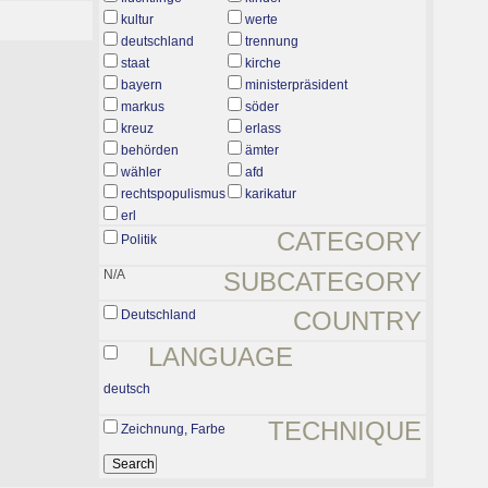
kultur
werte
deutschland
trennung
staat
kirche
bayern
ministerpräsident
markus
söder
kreuz
erlass
behörden
ämter
wähler
afd
rechtspopulismus
karikatur
erl
CATEGORY
Politik
N/A
SUBCATEGORY
COUNTRY
Deutschland
LANGUAGE
deutsch
TECHNIQUE
Zeichnung, Farbe