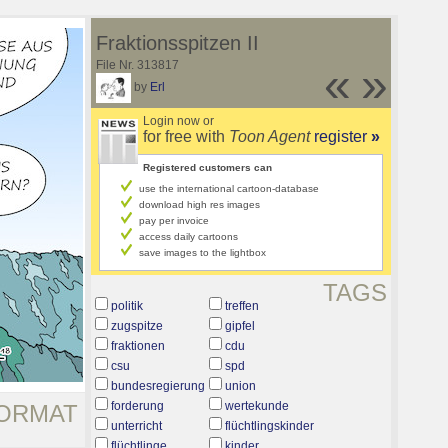
Fraktionsspitzen II
File Nr. 313817
«
»
by
Erl
Login now or
for free with
Toon Agent
register
»
Registered customers can
use the international cartoon-database
download high res images
pay per invoice
access daily cartoons
save images to the lightbox
TAGS
politik
treffen
zugspitze
gipfel
fraktionen
cdu
csu
spd
bundesregierung
union
forderung
wertekunde
ORMAT
unterricht
flüchtlingskinder
flüchtlinge
kinder