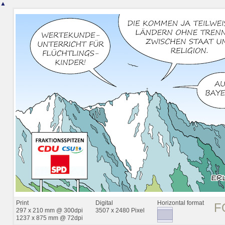
▲
Print
Digital
Horizontal format
F
297 x 210 mm @ 300dpi
3507 x 2480 Pixel
1237 x 875 mm @ 72dpi