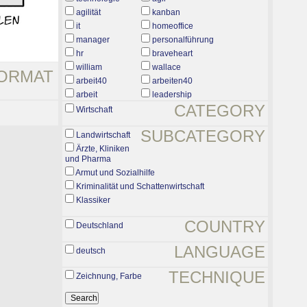
agilität
kanban
it
homeoffice
manager
personalführung
hr
braveheart
william
wallace
ORMAT
arbeit40
arbeiten40
arbeit
leadership
CATEGORY
Wirtschaft
SUBCATEGORY
Landwirtschaft
Ärzte, Kliniken
und Pharma
Armut und Sozialhilfe
Kriminalität und Schattenwirtschaft
Klassiker
COUNTRY
Deutschland
LANGUAGE
deutsch
TECHNIQUE
Zeichnung, Farbe