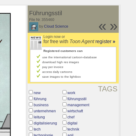
Führungsstil
File Nr. 355460
«
»
by
Cloud Science
Login now or
for free with
Toon Agent
register
»
Registered customers can
use the international cartoon-database
download high res images
pay per invoice
access daily cartoons
save images to the lightbox
TAGS
new
work
führung
führungsstil
business
management
unternehmen
wirtschaft
leitung
chef
digitalisierung
digital
tech
technik
technologie
agil