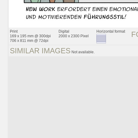
Print
Digital
Horizontal format
F
169 x 195 mm @ 300dpi
2000 x 2300 Pixel
706 x 811 mm @ 72dpi
SIMILAR IMAGES
Not available.