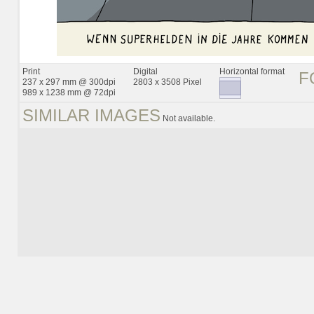
Print
Digital
Horizontal format
F
237 x 297 mm @ 300dpi
2803 x 3508 Pixel
989 x 1238 mm @ 72dpi
SIMILAR IMAGES
Not available.