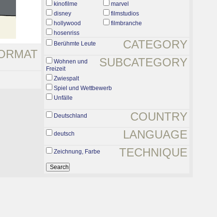
kinofilme
marvel
disney
filmstudios
hollywood
filmbranche
hosenriss
CATEGORY
Berühmte Leute
ORMAT
SUBCATEGORY
Wohnen und
Freizeit
Zwiespalt
Spiel und Wettbewerb
Unfälle
COUNTRY
Deutschland
LANGUAGE
deutsch
TECHNIQUE
Zeichnung, Farbe