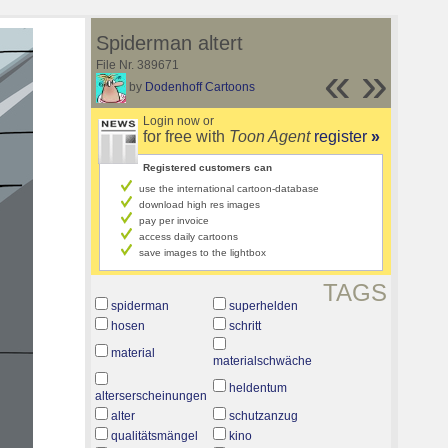
Spiderman altert
File Nr. 389671
«
»
by
Dodenhoff Cartoons
Login now or
for free with
Toon Agent
register
»
Registered customers can
use the international cartoon-database
download high res images
pay per invoice
access daily cartoons
save images to the lightbox
TAGS
spiderman
superhelden
hosen
schritt
material
materialschwäche
heldentum
alterserscheinungen
alter
schutzanzug
qualitätsmängel
kino