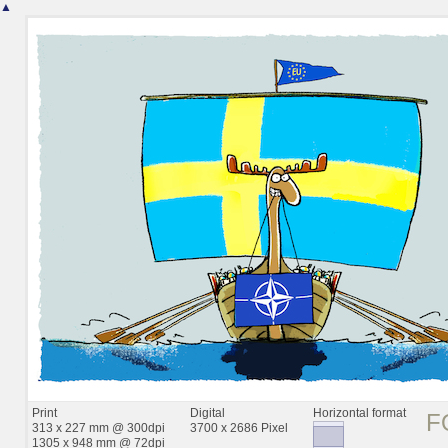
▲
Print
Digital
Horizontal format
F
313 x 227 mm @ 300dpi
3700 x 2686 Pixel
1305 x 948 mm @ 72dpi