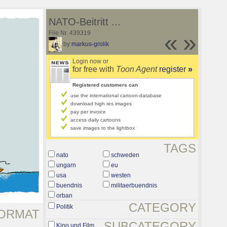
NATO-Beitritt ...
File Nr. 439319
«
»
by
markus-grolik
Login now or
for free with
Toon Agent
register
»
Registered customers can
use the international cartoon-database
download high res images
pay per invoice
access daily cartoons
save images to the lightbox
TAGS
nato
schweden
ungarn
eu
usa
westen
buendnis
militaerbuendnis
orban
CATEGORY
Politik
ORMAT
SUBCATEGORY
Kino und Film