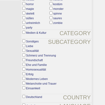
horror
kostüm
magie
monster
skelett
spinne
süßes
saures
unheimlich
zombie
party
CATEGORY
Medien & Kultur
SUBCATEGORY
Sonstiges
Liebe
Sexualität
Schmerz und Trennung
Freundschaft
Ehe und Familie
Homosexualität
Erfolg
Modernes Leben
Melancholie und Trauer
Einsamkeit
COUNTRY
Deutschland