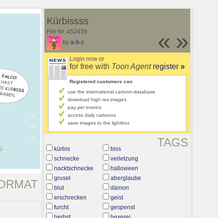
Kürbissss
File Nr. 452439
«
»
by
a-b-c
Login now or
for free with
Toon Agent
register
»
Registered customers can
use the international cartoon-database
download high res images
pay per invoice
access daily cartoons
save images to the lightbox
TAGS
kürbis
biss
schnecke
verletzung
nacktschnecke
halloween
grusel
aberglaube
ORMAT
blut
dämon
erschrecken
geist
furcht
gespenst
herbst
hexerei