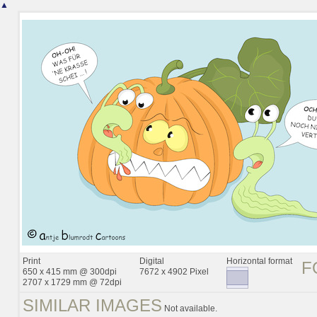
▲
Print
Digital
Horizontal format
F
650 x 415 mm @ 300dpi
7672 x 4902 Pixel
2707 x 1729 mm @ 72dpi
SIMILAR IMAGES
Not available.