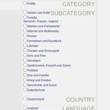
CATEGORY
Politik
SUBCATEGORY
Sekten und Kulte
Familie,
Senioren, Frauen, Jugend
Wahlen und Parlamente
Internet und Multimedia
Presse
Fernsehen und Rundfunk
Literatur
Theater und Schauspiel
Kino und Film
Sonstiges
Gastronomie, Freizeit und Szene
Politiker
Ehe und Familie
Krieg und Frieden
Geschichte und Kunst
Datentechnik
COUNTRY
Deutschland
LANGUAGE
englisch