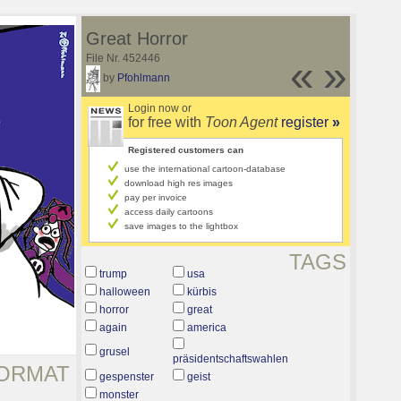
Great Horror
File Nr. 452446
«
»
by
Pfohlmann
Login now or
for free with
Toon Agent
register
»
Registered customers can
use the international cartoon-database
download high res images
pay per invoice
access daily cartoons
save images to the lightbox
TAGS
trump
usa
halloween
kürbis
horror
great
again
america
grusel
präsidentschaftswahlen
ORMAT
gespenster
geist
monster