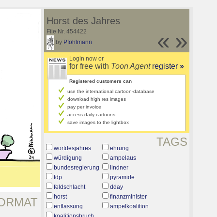
Horst des Jahres
File Nr. 454422
«
»
by
Pfohlmann
Login now or
for free with
Toon Agent
register
»
Registered customers can
use the international cartoon-database
download high res images
pay per invoice
access daily cartoons
save images to the lightbox
TAGS
wortdesjahres
ehrung
würdigung
ampelaus
bundesregierung
lindner
fdp
pyramide
feldschlacht
dday
horst
finanzminister
ORMAT
entlassung
ampelkoalition
koalitionsbruch