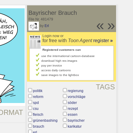
Bayrischer Brauch
File Nr. 481479
«
»
by
Erl
Login now or
for free with
Toon Agent
register
»
Registered customers can
use the international cartoon-database
download high res images
pay per invoice
access daily cartoons
save images to the lightbox
TAGS
politik
regierung
reform
vorschläge
spd
söder
csu
rezept
ORMAT
fleisch
essen
grünenbashing
bayrischer
brauch
karikatur
erl