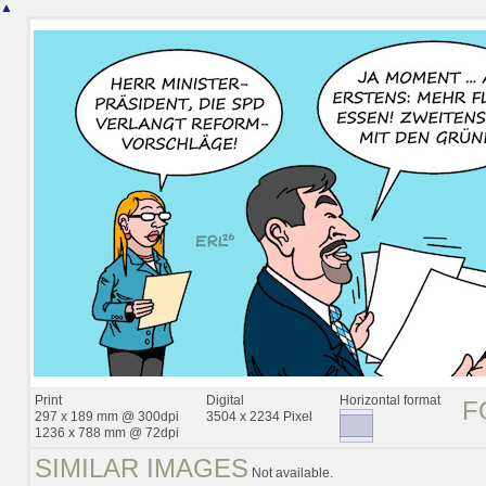
▲
Print
Digital
Horizontal format
F
297 x 189 mm @ 300dpi
3504 x 2234 Pixel
1236 x 788 mm @ 72dpi
SIMILAR IMAGES
Not available.