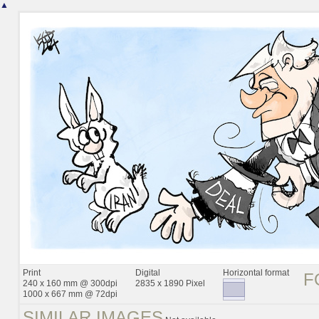
▲
Print
Digital
Horizontal format
F
240 x 160 mm @ 300dpi
2835 x 1890 Pixel
1000 x 667 mm @ 72dpi
SIMILAR IMAGES