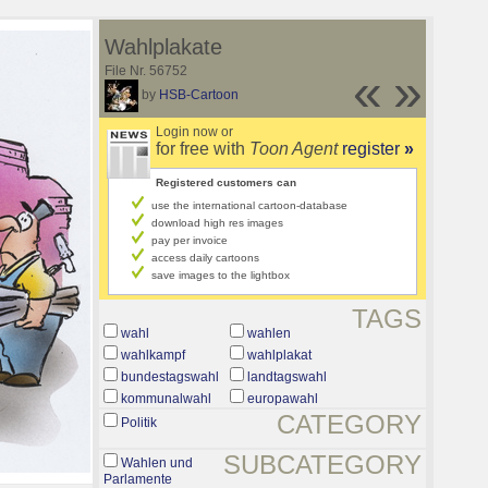
Wahlplakate
File Nr. 56752
«
»
by
HSB-Cartoon
Login now or
for free with
Toon Agent
register
»
Registered customers can
use the international cartoon-database
download high res images
pay per invoice
access daily cartoons
save images to the lightbox
TAGS
wahl
wahlen
wahlkampf
wahlplakat
bundestagswahl
landtagswahl
kommunalwahl
europawahl
CATEGORY
Politik
SUBCATEGORY
Wahlen und
Parlamente