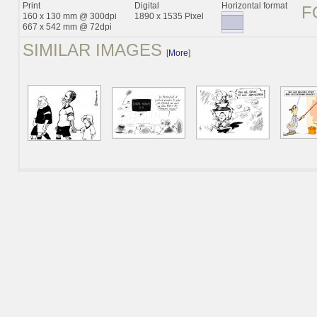
Print
Digital
Horizontal format
F
160 x 130 mm @ 300dpi
1890 x 1535 Pixel
667 x 542 mm @ 72dpi
SIMILAR IMAGES
[
More
]