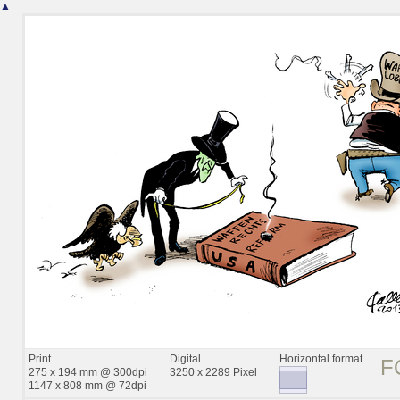
▲
Print
Digital
Horizontal format
F
275 x 194 mm @ 300dpi
3250 x 2289 Pixel
1147 x 808 mm @ 72dpi