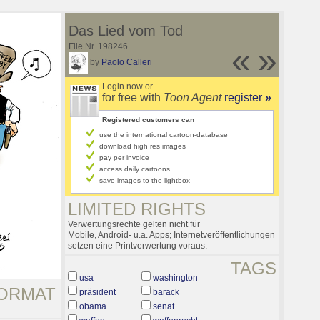
Das Lied vom Tod
File Nr. 198246
«
»
by
Paolo Calleri
Login now or
for free with
Toon Agent
register
»
Registered customers can
use the international cartoon-database
download high res images
pay per invoice
access daily cartoons
save images to the lightbox
LIMITED RIGHTS
Verwertungsrechte gelten nicht für
Mobile, Android- u.a. Apps; Internetveröffentlichungen
setzen eine Printverwertung voraus.
TAGS
usa
washington
ORMAT
präsident
barack
obama
senat