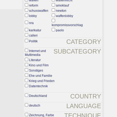
waffen
waffenrecht
reform
amoklauf
schusswaffen
newton
lobby
waffenlobby
nra
kompromissvorschlag
karikatur
paolo
calleri
CATEGORY
Politik
SUBCATEGORY
Internet und
Multimedia
Literatur
Kino und Film
Sonstiges
Ehe und Familie
Krieg und Frieden
Datentechnik
COUNTRY
Deutschland
LANGUAGE
deutsch
TECHNIQUE
Zeichnung, Farbe