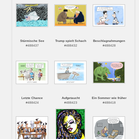
Stürmische See
Trump spielt Schach
Beschlagnahmungen
#488437
#488432
#488428
Letzte Chance
Aufgetaucht
Ein Sommer wie früher
#488424
#488423
#488418