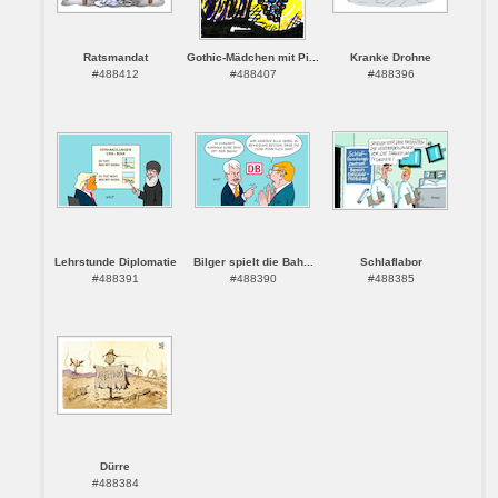
Ratsmandat
Gothic-Mädchen mit Pi...
Kranke Drohne
#488412
#488407
#488396
Lehrstunde Diplomatie
Bilger spielt die Bah...
Schlaflabor
#488391
#488390
#488385
Dürre
#488384