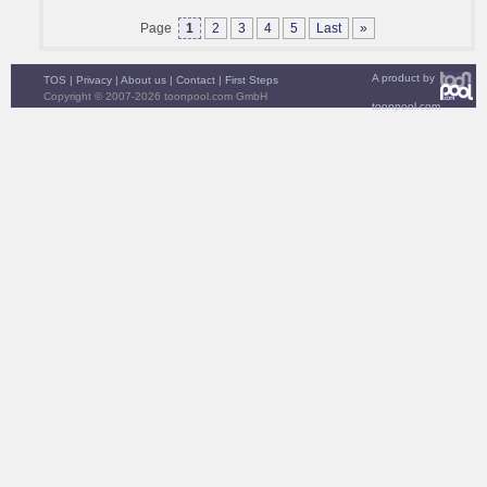
Page
1
2
3
4
5
Last
»
A product by
TOS
|
Privacy
|
About us
|
Contact
|
First Steps
Copyright © 2007-2026 toonpool.com GmbH
toonpool.com