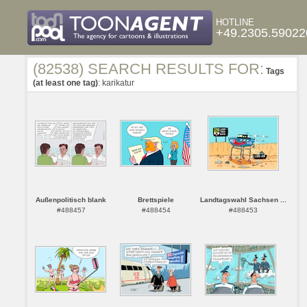
HOTLINE
+49.2305.59022
(82538) SEARCH RESULTS FOR:
Tags
(at least one tag)
: karikatur
Außenpolitisch blank
Brettspiele
Landtagswahl Sachsen ...
#488457
#488454
#488453