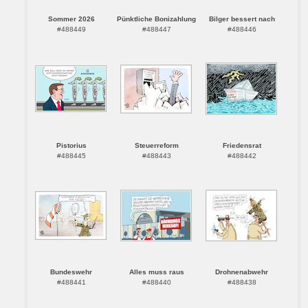
Sommer 2026
Pünktliche Bonizahlung
Bilger bessert nach
#488449
#488447
#488446
Pistorius
Steuerreform
Friedensrat
#488445
#488443
#488442
Bundeswehr
Alles muss raus
Drohnenabwehr
#488441
#488440
#488438