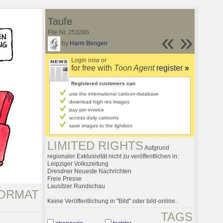
Taufe
File Nr. 253286
«
»
by
Harm Bengen
Login now or
for free with
Toon Agent
register
»
Registered customers can
use the international cartoon-database
download high res images
pay per invoice
access daily cartoons
save images to the lightbox
LIMITED RIGHTS
Aufgrund
regionaler Exklusivität nicht zu veröffentlichen in:
Leipziger Volkszeitung
Dresdner Neueste Nachrichten
Freie Presse
Lausitzer Rundschau
ORMAT
Keine Veröffentlichung in "Bild" oder bild-online.
TAGS