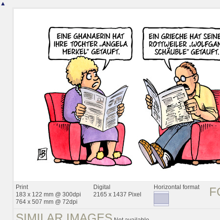
▲
Print
Digital
Horizontal format
F
183 x 122 mm @ 300dpi
2165 x 1437 Pixel
764 x 507 mm @ 72dpi
SIMILAR IMAGES