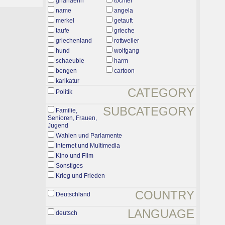
ghanaerin
tochter
name
angela
merkel
getauft
taufe
grieche
griechenland
rottweiler
hund
wolfgang
schaeuble
harm
bengen
cartoon
karikatur
CATEGORY
Politik
SUBCATEGORY
Familie,
Senioren, Frauen,
Jugend
Wahlen und Parlamente
Internet und Multimedia
Kino und Film
Sonstiges
Krieg und Frieden
COUNTRY
Deutschland
LANGUAGE
deutsch