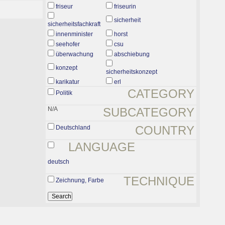
friseur
friseurin
sicherheit
sicherheitsfachkraft
innenminister
horst
seehofer
csu
überwachung
abschiebung
konzept
sicherheitskonzept
karikatur
erl
CATEGORY
Politik
N/A
SUBCATEGORY
COUNTRY
Deutschland
LANGUAGE
deutsch
TECHNIQUE
Zeichnung, Farbe