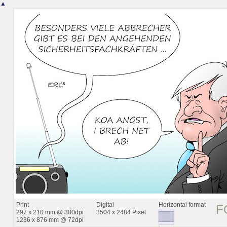
▲
Print
Digital
Horizontal format
F
297 x 210 mm @ 300dpi
3504 x 2484 Pixel
1236 x 876 mm @ 72dpi