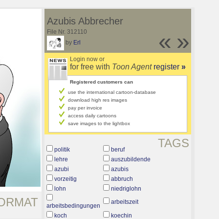
Azubis Abbrecher
File Nr. 312110
«
»
by
Erl
Login now or
for free with
Toon Agent
register
»
Registered customers can
use the international cartoon-database
download high res images
pay per invoice
access daily cartoons
save images to the lightbox
TAGS
politik
beruf
lehre
auszubildende
azubi
azubis
vorzeitig
abbruch
lohn
niedriglohn
ORMAT
arbeitszeit
arbeitsbedingungen
koch
koechin