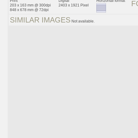
Print
Digital
Horizontal format
F
203 x 163 mm @ 300dpi
2403 x 1921 Pixel
848 x 678 mm @ 72dpi
SIMILAR IMAGES
Not available.