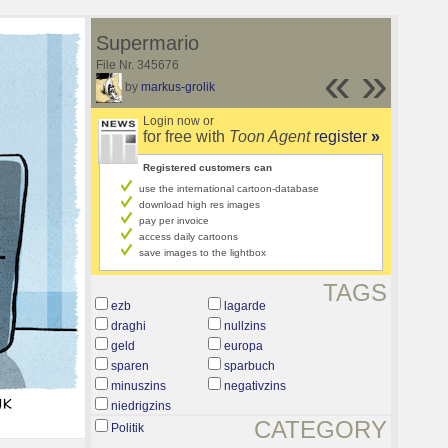
Supermario
File Nr. 345676
«
»
by
markus-grolik
Login now or
for free with
Toon Agent
register
»
Registered customers can
use the international cartoon-database
download high res images
pay per invoice
access daily cartoons
save images to the lightbox
TAGS
ezb
lagarde
draghi
nullzins
geld
europa
sparen
sparbuch
minuszins
negativzins
niedrigzins
CATEGORY
Politik