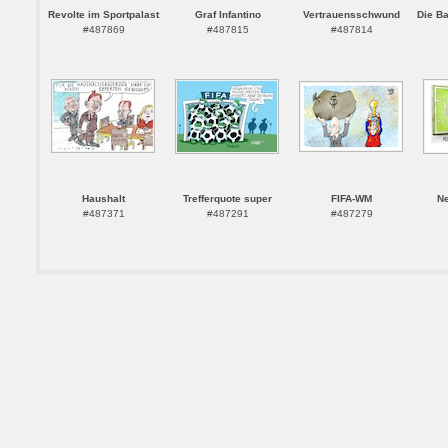
Revolte im Sportpalast
Graf Infantino
Vertrauensschwund
Die B
#487869
#487815
#487814
Haushalt
Trefferquote super
FIFA-WM
Ne
#487371
#487291
#487279