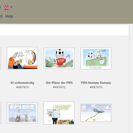
r
|
ch
|
Help
KI selbstständig
Die Pläne der FIFA
FIFA Humpty Dumpty
#487970
#487871
#487870