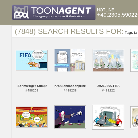
HOTLINE
+49.2305.59022
(7848) SEARCH RESULTS FOR:
Tags (a
Schmieriger Sumpf
Krankenkassenprinz
20260806-FIFA
#488258
#488238
#488222