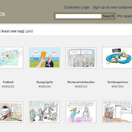
Customer Login
|
Sign up as new custome
06
Pro sear
t least one tag)
: geld
Fußball
Dungelgelb
Renteneintrittsalter
Schlängeleien
#488192
#488184
#488102
#487981