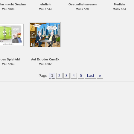
ahn macht Gewinn
ehrlich
Gesundheitswesen
Medizin
#487808
#487733
#487728
#487723
ues Spielfeld
Auf Ex oder CumEx
#487263
#487202
Page
1
2
3
4
5
Last
»