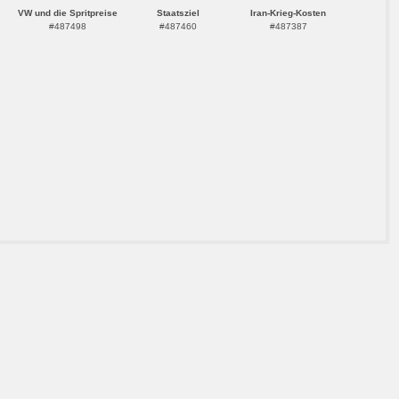
VW und die Spritpreise
Staatsziel
Iran-Krieg-Kosten
#487498
#487460
#487387