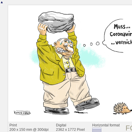
▲
Print
Digital
Horizontal format
F
200 x 150 mm @ 300dpi
2362 x 1772 Pixel