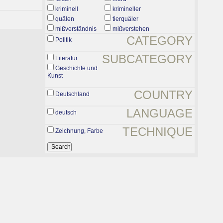
kriminell
krimineller
quälen
tierquäler
mißverständnis
mißverstehen
CATEGORY
Politik
SUBCATEGORY
Literatur
Geschichte und
Kunst
COUNTRY
Deutschland
LANGUAGE
deutsch
TECHNIQUE
Zeichnung, Farbe