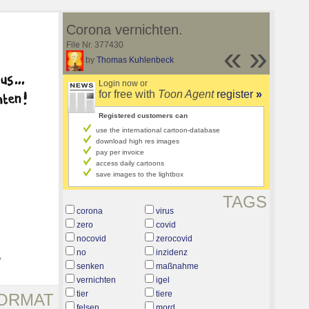
Corona vernichten.
File Nr. 377430
«
»
by
Thomas Kuhlenbeck
Login now or
for free with
Toon Agent
register
»
Registered customers can
use the international cartoon-database
download high res images
pay per invoice
access daily cartoons
save images to the lightbox
TAGS
corona
virus
zero
covid
nocovid
zerocovid
no
inzidenz
senken
maßnahme
vernichten
igel
tier
tiere
ORMAT
felsen
mord