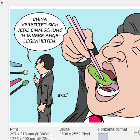
▲
Print
Digital
Horizontal format
F
297 x 216 mm @ 300dpi
3508 x 2552 Pixel
1238 x 900 mm @ 72dpi