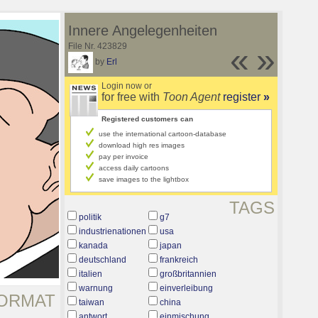
Innere Angelegenheiten
File Nr. 423829
«
»
by
Erl
Login now or
for free with
Toon Agent
register
»
Registered customers can
use the international cartoon-database
download high res images
pay per invoice
access daily cartoons
save images to the lightbox
TAGS
politik
g7
industrienationen
usa
kanada
japan
deutschland
frankreich
italien
großbritannien
warnung
einverleibung
ORMAT
taiwan
china
antwort
einmischung