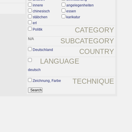
innere
angelegenheiten
chinesisch
essen
stäbchen
karikatur
erl
CATEGORY
Politik
N/A
SUBCATEGORY
COUNTRY
Deutschland
LANGUAGE
deutsch
TECHNIQUE
Zeichnung, Farbe