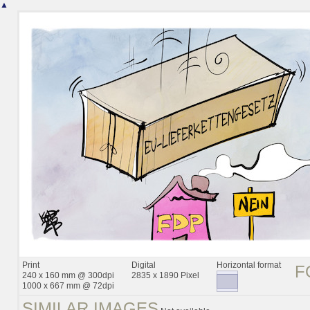
▲
Print
Digital
Horizontal format
F
240 x 160 mm @ 300dpi
2835 x 1890 Pixel
1000 x 667 mm @ 72dpi
SIMILAR IMAGES