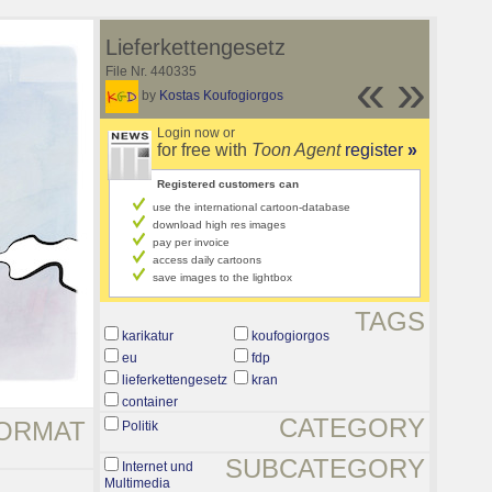
Lieferkettengesetz
File Nr. 440335
«
»
by
Kostas Koufogiorgos
Login now or
for free with
Toon Agent
register
»
Registered customers can
use the international cartoon-database
download high res images
pay per invoice
access daily cartoons
save images to the lightbox
TAGS
karikatur
koufogiorgos
eu
fdp
lieferkettengesetz
kran
container
CATEGORY
ORMAT
Politik
SUBCATEGORY
Internet und
Multimedia