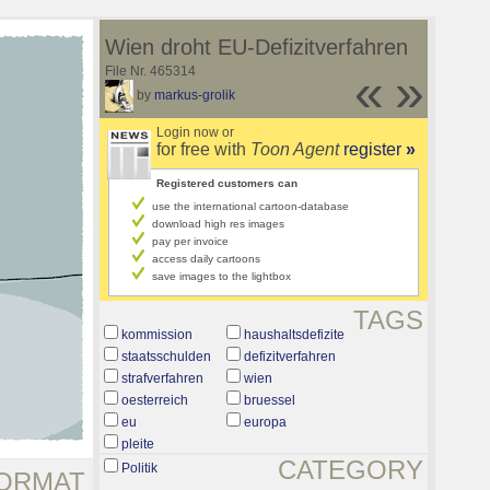
Wien droht EU-Defizitverfahren
File Nr. 465314
«
»
by
markus-grolik
Login now or
for free with
Toon Agent
register
»
Registered customers can
use the international cartoon-database
download high res images
pay per invoice
access daily cartoons
save images to the lightbox
TAGS
kommission
haushaltsdefizite
staatsschulden
defizitverfahren
strafverfahren
wien
oesterreich
bruessel
eu
europa
pleite
CATEGORY
Politik
ORMAT