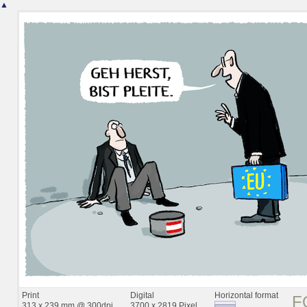
▲
Print
Digital
Horizontal format
F
313 x 239 mm @ 300dpi
3700 x 2819 Pixel