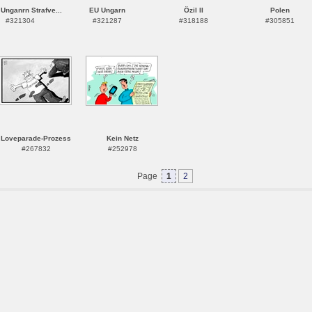
Unganrn Strafve...
EU Ungarn
Özil II
Polen
#321304
#321287
#318188
#305851
Loveparade-Prozess
Kein Netz
#267832
#252978
Page
1
2