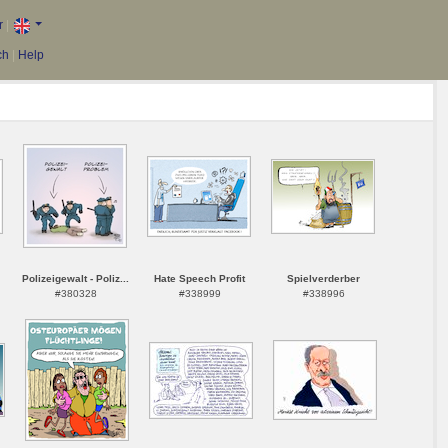
r
|
ch
|
Help
Polizeigewalt - Poliz...
Hate Speech Profit
Spielverderber
#380328
#338999
#338996