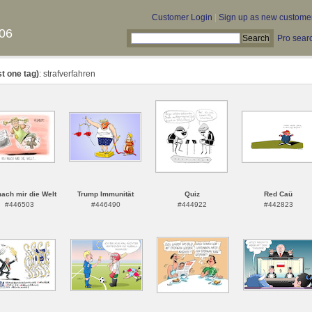
Customer Login
|
Sign up as new custome
06
Pro sear
st one tag)
: strafverfahren
ach mir die Welt
Trump Immunität
Quiz
Red Caü
#446503
#446490
#444922
#442823