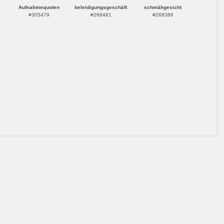
Aufnahmequoten
beleidigungsgeschäft
schmähgesicht
#305479
#268461
#268386