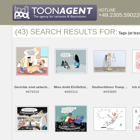
HOTLINE
+49.2305.59022
(43) SEARCH RESULTS FOR:
Tags (at lea
Gerichte sind ueberls...
Wien droht EU-Defizit...
Strafverfahren Trump ...
Ich m
#479316
#465314
#453895