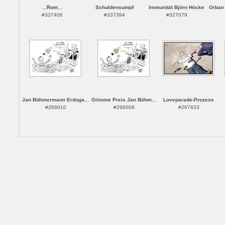
...Rom...
Schuldensumpf
Immunität Björn Höcke
Orban 
#337406
#337394
#327079
Jan Böhmermann Erdoga...
Grimme Preis Jan Böhm...
Loveparade-Prozess
#268010
#268009
#267833