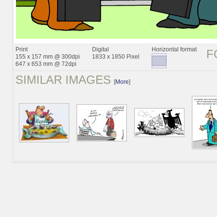
Print
Digital
Horizontal format
F
155 x 157 mm @ 300dpi
1833 x 1850 Pixel
647 x 653 mm @ 72dpi
SIMILAR IMAGES
[
More
]