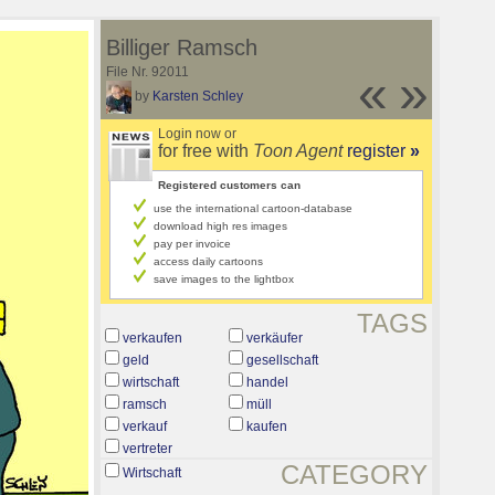
Billiger Ramsch
File Nr. 92011
«
»
by
Karsten Schley
Login now or
for free with
Toon Agent
register
»
Registered customers can
use the international cartoon-database
download high res images
pay per invoice
access daily cartoons
save images to the lightbox
TAGS
verkaufen
verkäufer
geld
gesellschaft
wirtschaft
handel
ramsch
müll
verkauf
kaufen
vertreter
CATEGORY
Wirtschaft