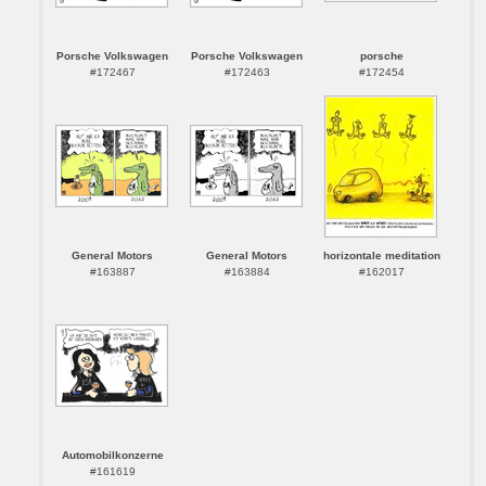
Porsche Volkswagen
Porsche Volkswagen
porsche
#172467
#172463
#172454
General Motors
General Motors
horizontale meditation
#163887
#163884
#162017
Automobilkonzerne
#161619