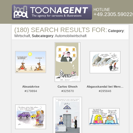
HOTLINE
+49.2305.59022
(180) SEARCH RESULTS FOR:
Category
:
Wirtschaft,
Subcategory
: Automobilwirtschaft
Absatzkrise
Carlos Ghosh
Abgasskandal bei Merc...
#179894
#325670
#295846