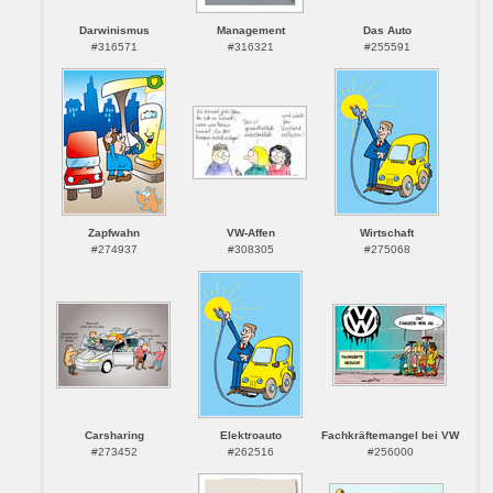
Darwinismus
Management
Das Auto
#316571
#316321
#255591
Zapfwahn
VW-Affen
Wirtschaft
#274937
#308305
#275068
Carsharing
Elektroauto
Fachkräftemangel bei VW
#273452
#262516
#256000