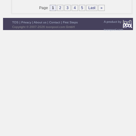
Page
1
2
3
4
5
Last
»
A product by
TOS
|
Privacy
|
About us
|
Contact
|
First Steps
Copyright © 2007-2026 toonpool.com GmbH
toonpool.com