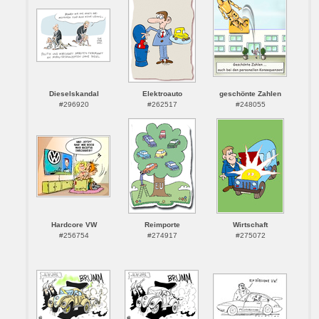
Dieselskandal
Elektroauto
geschönte Zahlen
#296920
#262517
#248055
Hardcore VW
Reimporte
Wirtschaft
#256754
#274917
#275072