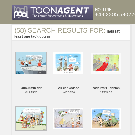
HOTLINE
+49.2305.59022
(58) SEARCH RESULTS FOR:
Tags (at
least one tag)
: übung
Urlaubsflieger
An der Ostsee
Yoga roter Teppich
#484526
#479250
#472655