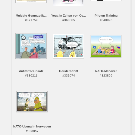
Multiple Gymnastik...
Yoga in Zeiten von Co...
Piloten-Training
#371759
#360805
#340996
Antiterroreinsatz
...Geisterschiff...
NATO-Manöver
#336211
#331074
#323859
NATO-Übung in Norwegen
#323857