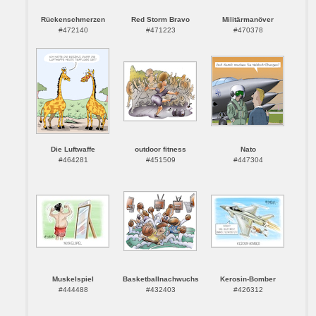
Rückenschmerzen
Red Storm Bravo
Militärmanöver
#472140
#471223
#470378
Die Luftwaffe
outdoor fitness
Nato
#464281
#451509
#447304
Muskelspiel
Basketballnachwuchs
Kerosin-Bomber
#444488
#432403
#426312