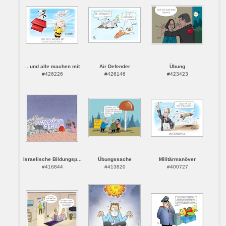
...und alle machen mit
Air Defender
Übung
#426226
#426146
#423423
Israelische Bildungsp...
Übungssache
Militärmanöver
#416844
#413820
#400727