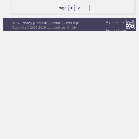
Page
1
2
3
A product by
TOS
|
Privacy
|
About us
|
Contact
|
First Steps
Copyright © 2007-2026 toonpool.com GmbH
toonpool.com