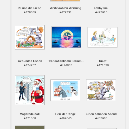
KI und die Liebe
Weihnachten Werbung
Lobby Inc.
#479389
#477731
#477615
Gesundes Essen
Transatlantische Dämm...
Umpf
#474957
#474803
#471538
Magaredcloak
Herr der Ringe
Einen schönen Abend
#471068
#469645
#467603