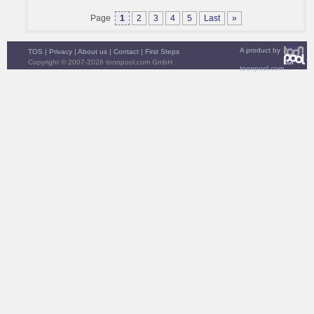
Page
1
2
3
4
5
Last
»
A product by
TOS
|
Privacy
|
About us
|
Contact
|
First Steps
Copyright © 2007-2026 toonpool.com GmbH
toonpool.com