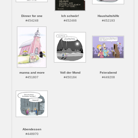
Dinner for one
Ich schwör!
Haushaltshilfe
#454248
#452466
#452193
manna and more
Voll der Mond
Feierabend
#451807
#450184
#449208
Abendessen
#448970