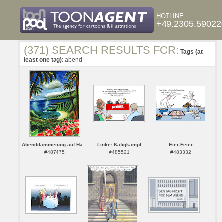
HOTLINE
+49.2305.59022
(371) SEARCH RESULTS FOR:
Tags (at
least one tag)
: abend
Abenddämmerung auf Ha...
Linker Käfigkampf
Eier-Feier
#487475
#485521
#483332