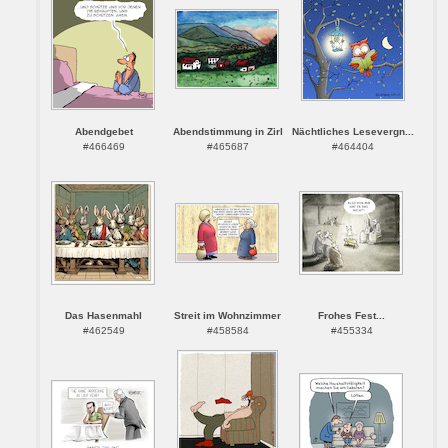
Abendgebet
Abendstimmung in Zirl
Nächtliches Lesevergn...
#466469
#465687
#464404
Das Hasenmahl
Streit im Wohnzimmer
Frohes Fest...
#462549
#458584
#455334