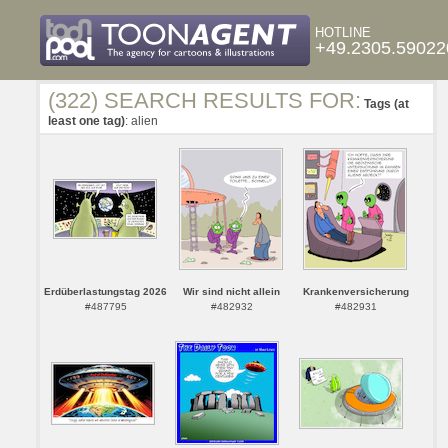
HOTLINE
+49.2305.59022
(322) SEARCH RESULTS FOR:
Tags (at
least one tag)
: alien
Erdüberlastungstag 2026
Wir sind nicht allein
Krankenversicherung
#487795
#482932
#482931