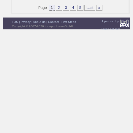
Page
1
2
3
4
5
Last
»
A product by
TOS
|
Privacy
|
About us
|
Contact
|
First Steps
Copyright © 2007-2026 toonpool.com GmbH
toonpool.com