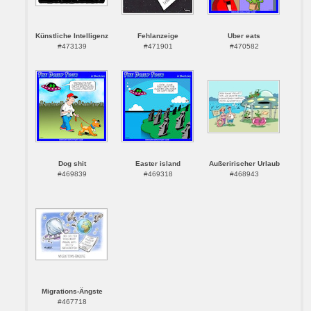
Künstliche Intelligenz
Fehlanzeige
Uber eats
#473139
#471901
#470582
Dog shit
Easter island
Außeririscher Urlaub
#469839
#469318
#468943
Migrations-Ängste
#467718