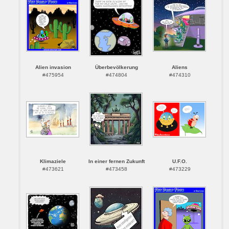
Alien invasion
Überbevölkerung
Aliens
#475954
#474804
#474310
Klimaziele
In einer fernen Zukunft
U.F.O.
#473621
#473458
#473229