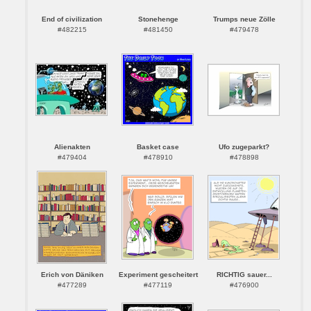
End of civilization
Stonehenge
Trumps neue Zölle
#482215
#481450
#479478
Alienakten
Basket case
Ufo zugeparkt?
#479404
#478910
#478898
Erich von Däniken
Experiment gescheitert
RICHTIG sauer...
#477289
#477119
#476900