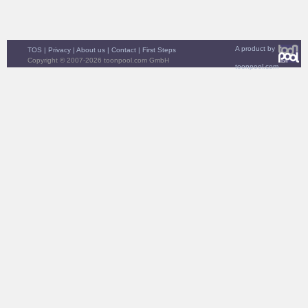
A product by
TOS
|
Privacy
|
About us
|
Contact
|
First Steps
Copyright © 2007-2026 toonpool.com GmbH
toonpool.com