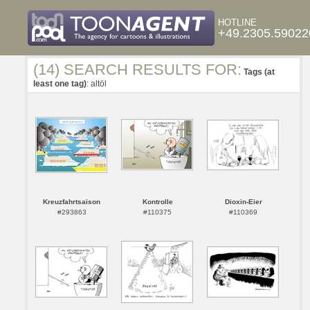
HOTLINE
+49.2305.59022
(14) SEARCH RESULTS FOR:
Tags (at
least one tag)
: altöl
Kreuzfahrtsaison
Kontrolle
Dioxin-Eier
#293863
#110375
#110369