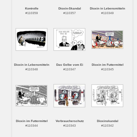
Kontrolle
Dioxin-Skandal
Dioxin in Lebensmitteln
#110359
#110357
#110349
Dioxin in Lebensmitteln
Das Gelbe vom Ei
Dioxin im Futtermittel
#110348
#110347
#110345
Dioxin im Futtermittel
Verbraucherschutz
Dioxinskandal
#110344
#110343
#110342