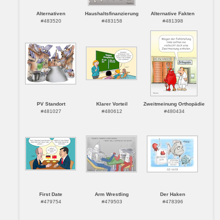
Alternativen
Haushaltsfinanzierung
Alternative Fakten
#483520
#483158
#481398
PV Standort
Klarer Vorteil
Zweitmeinung Orthopädie
#481027
#480612
#480434
First Date
Arm Wrestling
Der Haken
#479754
#479503
#478396