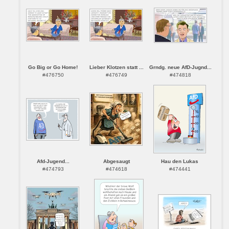
Go Big or Go Home!
Lieber Klotzen statt ...
Grndg. neue AfD-Jugnd...
#476750
#476749
#474818
Afd-Jugend...
Abgesaugt
Hau den Lukas
#474793
#474618
#474441