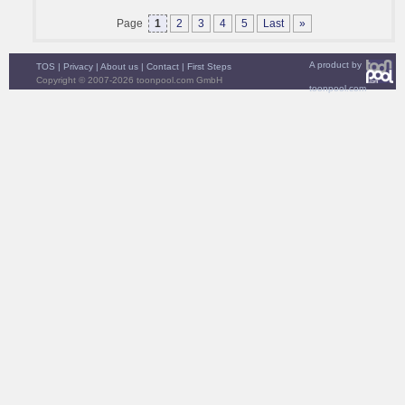
Page
1
2
3
4
5
Last
»
A product by
TOS
|
Privacy
|
About us
|
Contact
|
First Steps
Copyright © 2007-2026 toonpool.com GmbH
toonpool.com