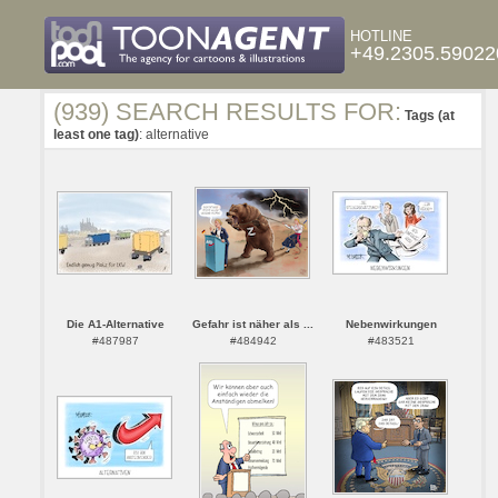
HOTLINE
+49.2305.59022
(939) SEARCH RESULTS FOR:
Tags (at
least one tag)
: alternative
Die A1-Alternative
Gefahr ist näher als ...
Nebenwirkungen
#487987
#484942
#483521