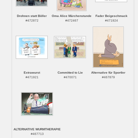
Drohnen statt Böller
Oma Alice Märchenstunde
Fader Beigeschmack
#472872
#472467
#471924
Extrawurst
Committed to Lie
Alternative für Sportler
#471921
#470071
#467879
ALTERNATIVE WURMTHERAPIE
#467713