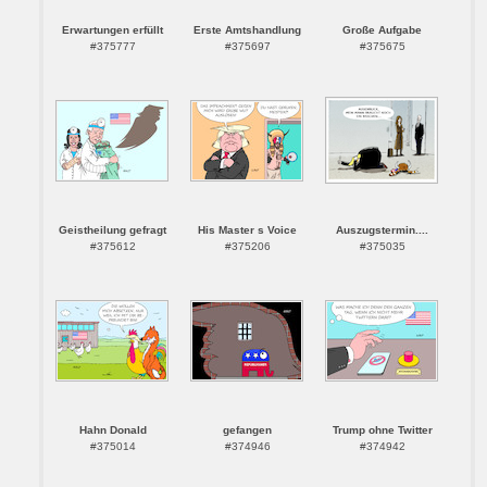
Erwartungen erfüllt
Erste Amtshandlung
Große Aufgabe
#375777
#375697
#375675
Geistheilung gefragt
His Master s Voice
Auszugstermin....
#375612
#375206
#375035
Hahn Donald
gefangen
Trump ohne Twitter
#375014
#374946
#374942