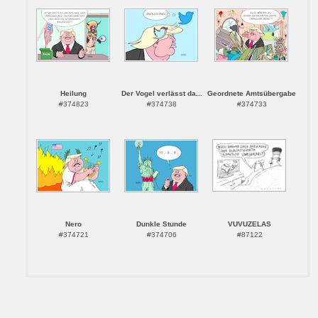
Heilung
Der Vogel verlässt da...
Geordnete Amtsübergabe
#374823
#374738
#374733
Nero
Dunkle Stunde
VUVUZELAS
#374721
#374706
#87122