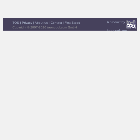
A product by
TOS
|
Privacy
|
About us
|
Contact
|
First Steps
Copyright © 2007-2026 toonpool.com GmbH
toonpool.com