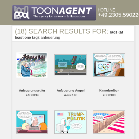
HOTLINE
+49.2305.59022
(18) SEARCH RESULTS FOR:
Tags (at
least one tag)
: anfeuerung
Anfeuerungsrufer
Anfeuerung Ampel
Kameltreiber
#480834
#449410
#388398