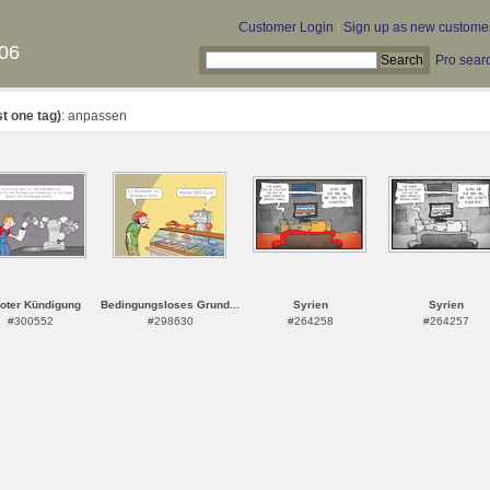
Customer Login
|
Sign up as new custome
06
Pro sear
st one tag)
: anpassen
oter Kündigung
Bedingungsloses Grund...
Syrien
Syrien
#300552
#298630
#264258
#264257