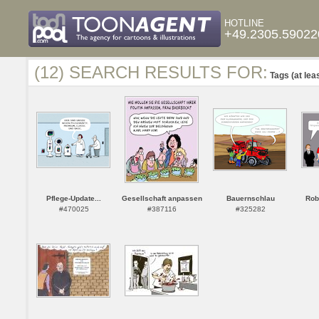
HOTLINE
+49.2305.59022
(12) SEARCH RESULTS FOR:
Tags (at lea
Pflege-Update...
Gesellschaft anpassen
Bauernschlau
Rob
#470025
#387116
#325282