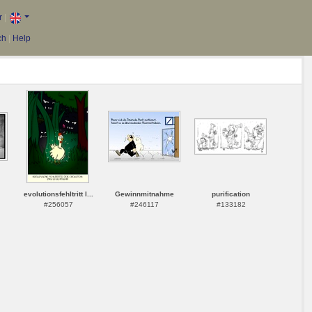
r
|
ch
|
Help
evolutionsfehltritt l...
Gewinnmitnahme
purification
#256057
#246117
#133182