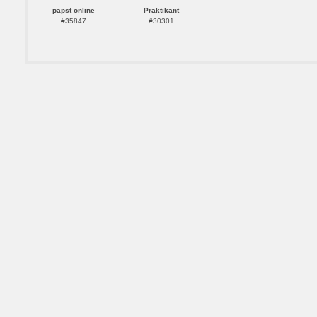
papst online
Praktikant
#35847
#30301