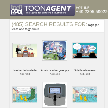
HOTLINE
+49.2305.59022
(485) SEARCH RESULTS FOR:
Tags (at
least one tag)
: armin
Laschet lacht wieder
Armin Laschet gestoppt
Schlüsselmoment
#457664
#451812
#447143