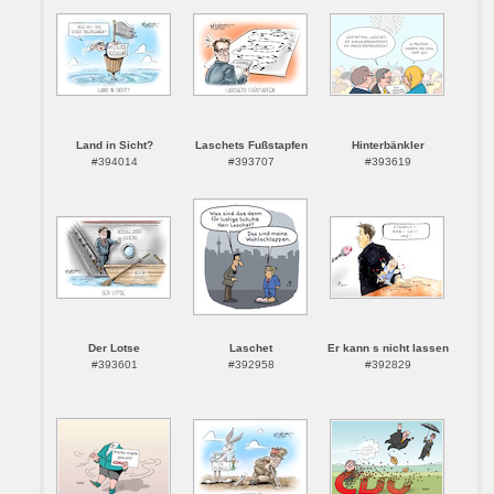
Land in Sicht?
Laschets Fußstapfen
Hinterbänkler
#394014
#393707
#393619
Der Lotse
Laschet
Er kann s nicht lassen
#393601
#392958
#392829