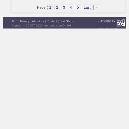
Page
1
2
3
4
5
Last
»
A product by
TOS
|
Privacy
|
About us
|
Contact
|
First Steps
Copyright © 2007-2026 toonpool.com GmbH
toonpool.com