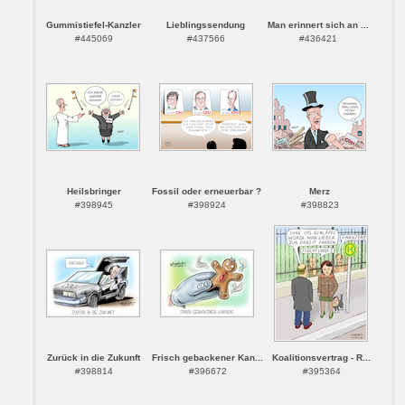
Gummistiefel-Kanzler
Lieblingssendung
Man erinnert sich an ...
#445069
#437566
#436421
Heilsbringer
Fossil oder erneuerbar ?
Merz
#398945
#398924
#398823
Zurück in die Zukunft
Frisch gebackener Kan...
Koalitionsvertrag - R...
#398814
#396672
#395364