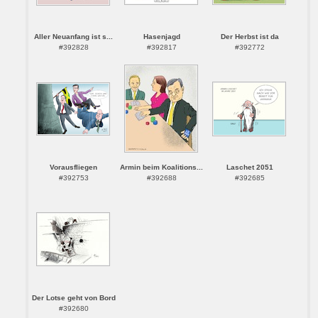
Aller Neuanfang ist s...
Hasenjagd
Der Herbst ist da
#392828
#392817
#392772
Vorausfliegen
Armin beim Koalitions...
Laschet 2051
#392753
#392688
#392685
Der Lotse geht von Bord
#392680