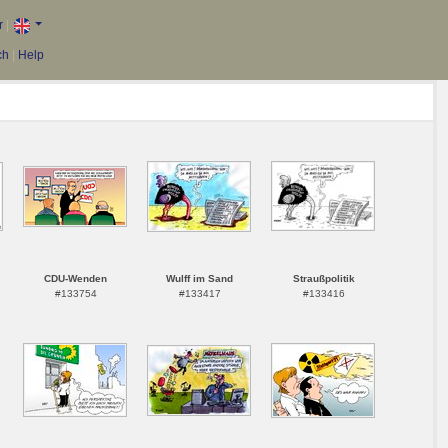
r
|
ch
|
Help
CDU-Wenden
Wulff im Sand
Straußpolitik
#133754
#133417
#133416