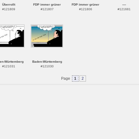
Überrollt
FDP immer grüner
FDP immer grüner
----
#121809
#121807
#121806
#121681
en-Württemberg
Baden-Württemberg
#121031
#121030
Page
1
2