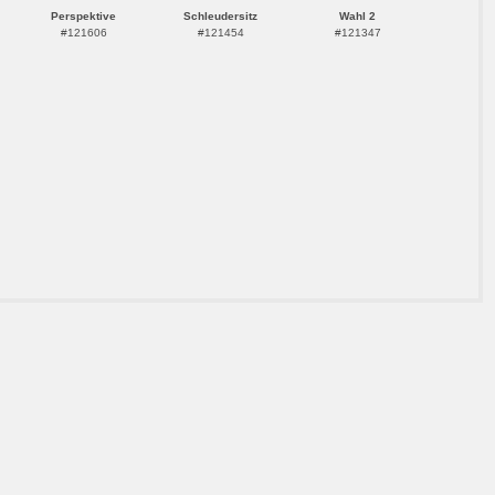
Perspektive
Schleudersitz
Wahl 2
#121606
#121454
#121347