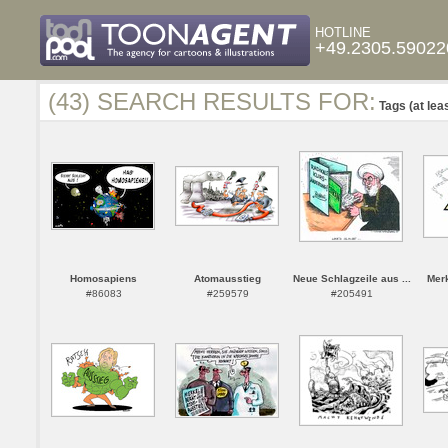
HOTLINE
+49.2305.59022
(43) SEARCH RESULTS FOR:
Tags (at lea
Homosapiens
Atomausstieg
Neue Schlagzeile aus ...
Merk
#86083
#259579
#205491