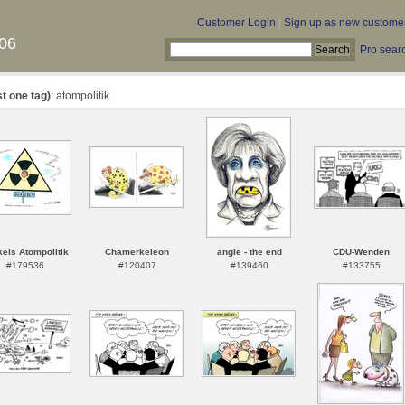
Customer Login
|
Sign up as new custome
06
Pro sear
st one tag)
: atompolitik
els Atompolitik
Chamerkeleon
angie - the end
CDU-Wenden
#179536
#120407
#139460
#133755