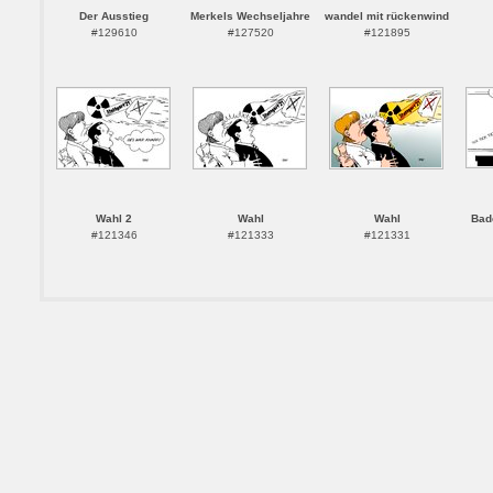
Der Ausstieg
Merkels Wechseljahre
wandel mit rückenwind
#129610
#127520
#121895
Wahl 2
Wahl
Wahl
Bad
#121346
#121333
#121331