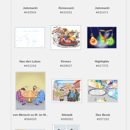
Jahrmarkt
Kirmeszeit
Jahrmarkt
#433504
#431631
#431471
Hau den Lukas
Kirmes
Highlights
#431244
#428627
#417370
von Mensch zu M. im M...
Altstadt
Das Beste
#394035
#369362
#357162