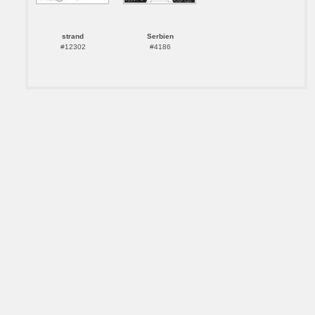
strand
Serbien
#12302
#4186