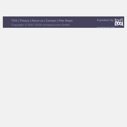
A product by
TOS
|
Privacy
|
About us
|
Contact
|
First Steps
Copyright © 2007-2026 toonpool.com GmbH
toonpool.com