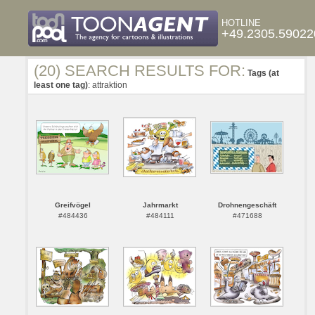
HOTLINE
+49.2305.59022
(20) SEARCH RESULTS FOR:
Tags (at
least one tag)
: attraktion
Greifvögel
Jahrmarkt
Drohnengeschäft
#484436
#484111
#471688