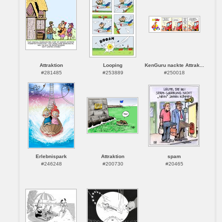
Attraktion
Looping
KenGuru nackte Attrak...
#281485
#253889
#250018
Erlebnispark
Attraktion
spam
#246248
#200730
#20465