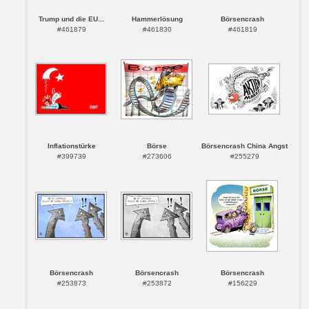
Trump und die EU...
Hammerlösung
Börsencrash
#461879
#461830
#461819
Inflationstürke
Börse
Börsencrash China Angst
#399739
#273606
#255279
Börsencrash
Börsencrash
Börsencrash
#253873
#253872
#156229