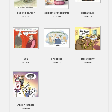
second career
selbstheilungskräfte
geldanlage
#73089
#52563
#19478
002
shopping
Bärenparty
#17850
#19372
#19164
Aktien-Rakete
#19163