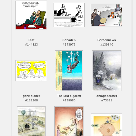
Diät
Schaden
Börsennews
#144323
#143977
#139346
ganz sicher
The last cigarett
anlageberater
#139208
#139080
#73691