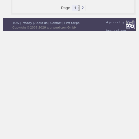
Page
1
2
A product by
TOS
|
Privacy
|
About us
|
Contact
|
First Steps
Copyright © 2007-2026 toonpool.com GmbH
toonpool.com