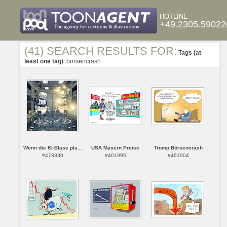
HOTLINE
+49.2305.59022
(41) SEARCH RESULTS FOR:
Tags (at
least one tag)
: börsencrash
Wenn die KI-Blase pla...
USA Masern Preise
Trump Börsencrash
#473330
#461995
#461904