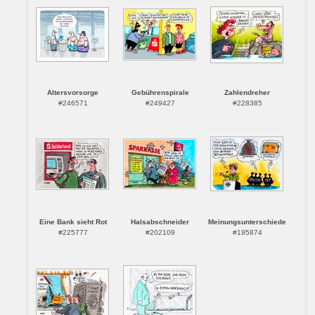
Altersvorsorge
Gebührenspirale
Zahlendreher
#246571
#249427
#228385
Eine Bank sieht Rot
Halsabschneider
Meinungsunterschiede
#225777
#202109
#195874