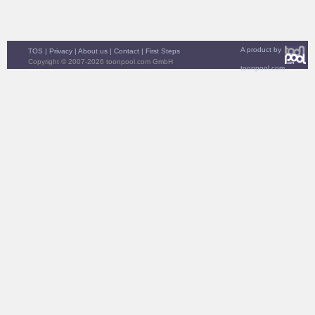
A product by
TOS
|
Privacy
|
About us
|
Contact
|
First Steps
Copyright © 2007-2026 toonpool.com GmbH
toonpool.com