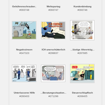
Gebührenschrauber..
Weltspartag
Kundenbindung
#393748
#393747
#393746
Negativzinsen
ICH unerschütterlich
...lästige Altverträg...
#347323
#299837
#287685
Unterlassene Hilfe
...Beratungssituation...
Steuerschlupfloch
#280403
#271296
#269405