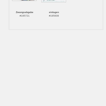
Zwangsabgabe
einlagen
#195721
#195608