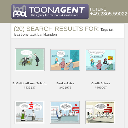
HOTLINE
+49.2305.59022
(20) SEARCH RESULTS FOR:
Tags (at
least one tag)
: bankkunden
EuGH-Urteil zum Schuf...
Bankenkrise
Credit Suisse
#435137
#421977
#400907