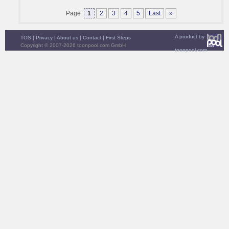
Page
1
2
3
4
5
Last
»
A product by
TOS
|
Privacy
|
About us
|
Contact
|
First Steps
Copyright © 2007-2026 toonpool.com GmbH
toonpool.com