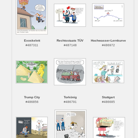
Exoskelett
Rechtsstaats TÜV
Hochwasser-Lernkurve
#487311
#487148
#486972
Trump City
Torkönig
Stuttgart
#486856
#486791
#486685