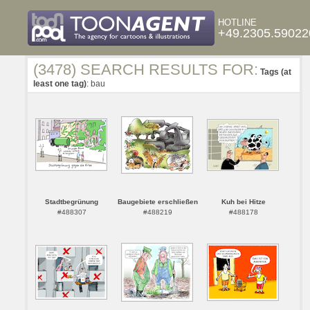
HOTLINE
+49.2305.59022
(3478) SEARCH RESULTS FOR:
Tags (at
least one tag)
: bau
Stadtbegrünung
Baugebiete erschließen
Kuh bei Hitze
#488307
#488219
#488178