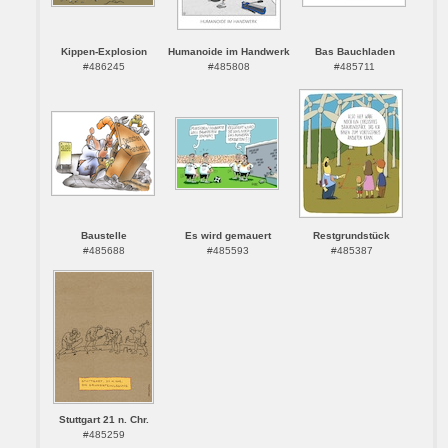
Kippen-Explosion
Humanoide im Handwerk
Bas Bauchladen
#486245
#485808
#485711
Baustelle
Es wird gemauert
Restgrundstück
#485688
#485593
#485387
Stuttgart 21 n. Chr.
#485259