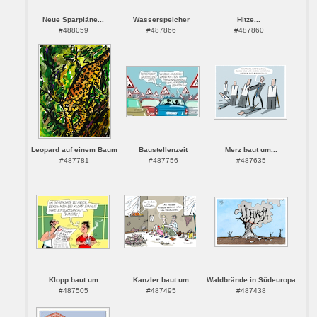
Neue Sparpläne...
Wasserspeicher
Hitze...
#488059
#487866
#487860
Leopard auf einem Baum
Baustellenzeit
Merz baut um...
#487781
#487756
#487635
Klopp baut um
Kanzler baut um
Waldbrände in Südeuropa
#487505
#487495
#487438