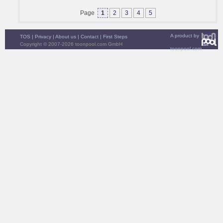
Page
1
2
3
4
5
A product by
TOS
|
Privacy
|
About us
|
Contact
|
First Steps
Copyright © 2007-2026 toonpool.com GmbH
toonpool.com