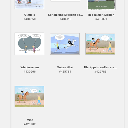
Glatteis
Scholz und Erdogan be...
In sozialen Medien
#434550
#434113
#432871
Wiedersehen
Gottes Wort
Pferäppeln wollen sie...
#430666
#425784
#425783
Mist
#425782