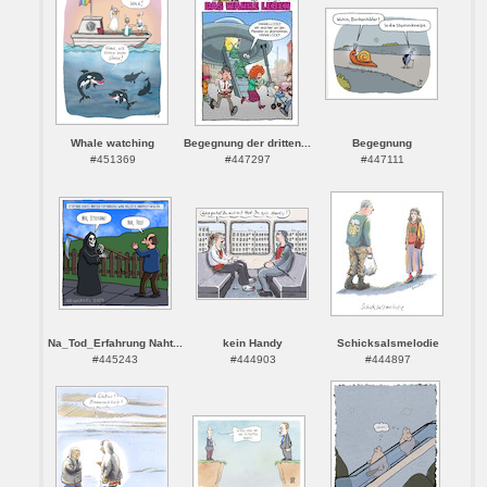
Whale watching
Begegnung der dritten...
Begegnung
#451369
#447297
#447111
Na_Tod_Erfahrung Naht...
kein Handy
Schicksalsmelodie
#445243
#444903
#444897