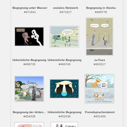
Begegnung unter Wasser
soziales Netzwerk
Begegnung in Alaska
#471641
#471617
#468778
Unheimliche Begegnung
Unheimliche Begegnung
zu Fuss
#468729
#466740
#463317
Begegnung der dritten...
Unheimliche Begegnung
Fremdsprachentalent
#454338
#452538
#451456