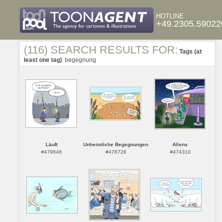
HOTLINE
+49.2305.59022
(116) SEARCH RESULTS FOR:
Tags (at
least one tag)
: begegnung
Läuft
Unheimliche Begegnungen
Aliens
#479646
#478728
#474310