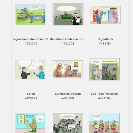
Irgendwas stimmt nicht!
Die alten Bundeswehrp...
Digitalfunk
#431504
#431502
#431484
Spion
Bundeswehrspion
100 Tage Pistorius
#429199
#429180
#424294