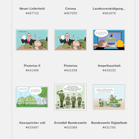
Neuer Lieferheld
Corona
Landesverteidigung...
#467716
#467055
#461979
Pistorius II
Pistorius
Ampelhaushalt
#441466
#441458
#434233
Gasspeicher voll
Ernstfall Bundeswehr
Bundeswehr Digitalfunk
#433497
#433369
#431760