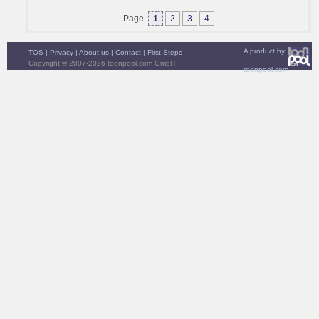
Page
1
2
3
4
A product by
TOS
|
Privacy
|
About us
|
Contact
|
First Steps
Copyright © 2007-2026 toonpool.com GmbH
toonpool.com