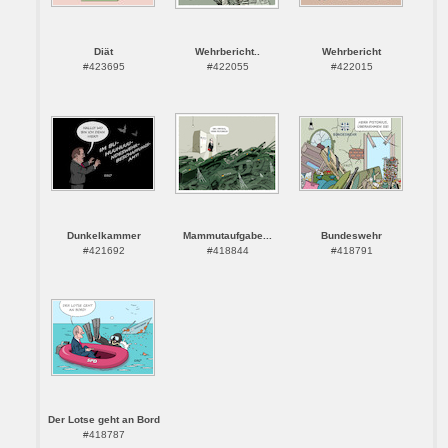
Diät
Wehrbericht..
Wehrbericht
#423695
#422055
#422015
Dunkelkammer
Mammutaufgabe...
Bundeswehr
#421692
#418844
#418791
Der Lotse geht an Bord
#418787