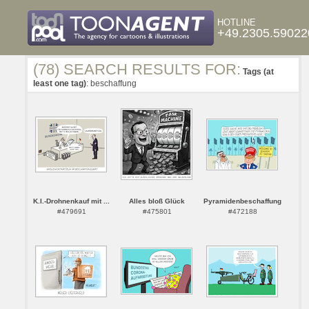
HOTLINE
+49.2305.59022
(78) SEARCH RESULTS FOR:
Tags (at
least one tag)
: beschaffung
K.I.-Drohnenkauf mit ...
Alles bloß Glück
Pyramidenbeschaffung
#479691
#475801
#472188