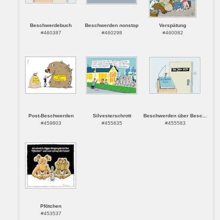
Beschwerdebuch
Beschwerden nonstop
Verspätung
#460387
#460298
#460082
Post-Beschwerden
Silvesterschrott
Beschwerden über Besc...
#459803
#455635
#455583
Pfötchen
#453537