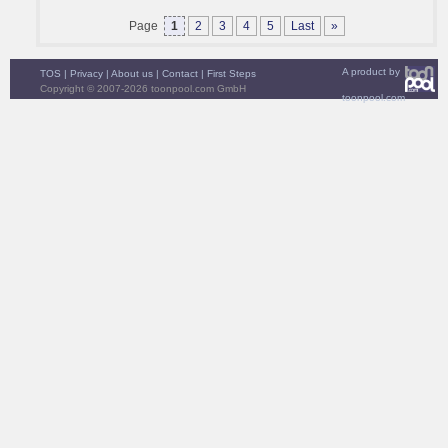
Page
1
2
3
4
5
Last
»
A product by
TOS
|
Privacy
|
About us
|
Contact
|
First Steps
Copyright © 2007-2026 toonpool.com GmbH
toonpool.com