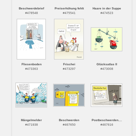
Beschwerdebrief
Preiserhöhung fehlt
Haare in der Suppe
#478548
#475541
#474523
Fliesenboden
Frischei
Glücksatlas II
#473363
#473297
#473008
Mängelmelder
Beschwerden
Postbeschwerden....
#471938
#467650
#467616