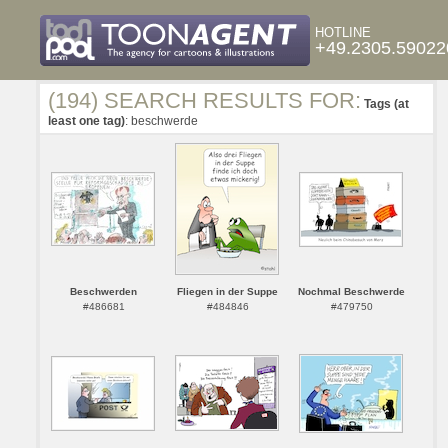
HOTLINE
+49.2305.59022
(194) SEARCH RESULTS FOR:
Tags (at
least one tag)
: beschwerde
Beschwerden
Fliegen in der Suppe
Nochmal Beschwerde
#486681
#484846
#479750