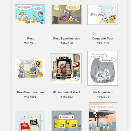
Post
Post-Beschwerden
Deutsche Post
#467612
#467610
#467595
Post-Beschwerden
Wo ist mein Paket?
Nicht gewürzt
#467591
#466383
#463594