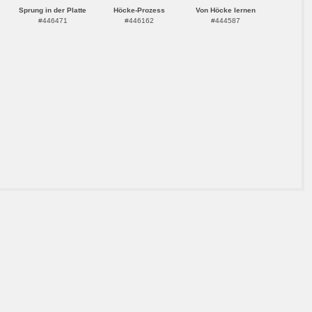
Sprung in der Platte
Höcke-Prozess
Von Höcke lernen
#446471
#446162
#444587