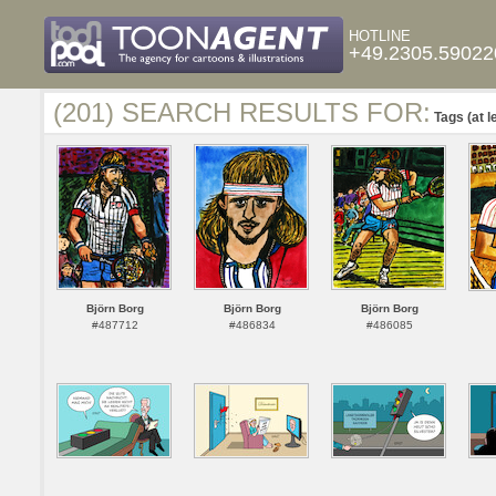
HOTLINE
+49.2305.59022
(201) SEARCH RESULTS FOR:
Tags (at l
Björn Borg
Björn Borg
Björn Borg
#487712
#486834
#486085