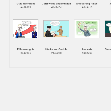
Gute Nachricht
Jetzt wirds ungemütlich
Anfeuerung Ampel
J
#449465
#449464
#449410
Führerzeugnis
Höcke vor Gericht
Amnesie
Die e
#443991
#442278
#442268