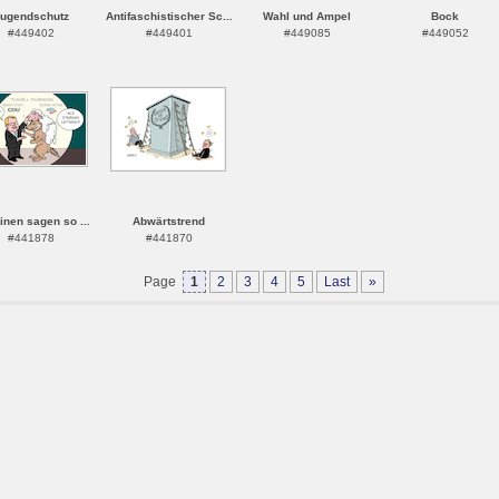
ugendschutz
Antifaschistischer Sc...
Wahl und Ampel
Bock
#449402
#449401
#449085
#449052
inen sagen so ...
Abwärtstrend
#441878
#441870
Page
1
2
3
4
5
Last
»