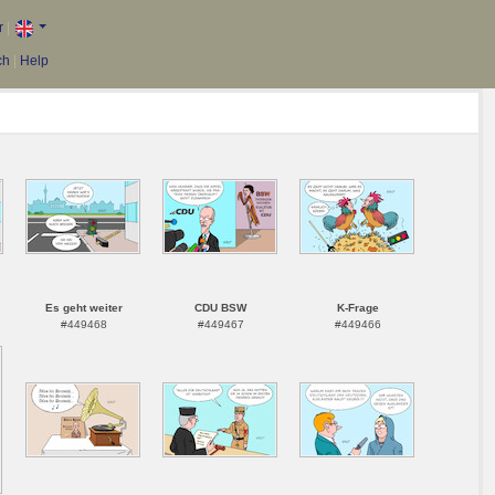
r
|
ch
|
Help
Es geht weiter
CDU BSW
K-Frage
#449468
#449467
#449466