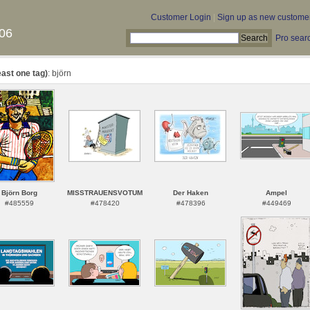
Customer Login
|
Sign up as new custome
06
Pro sear
east one tag)
: björn
Björn Borg
MISSTRAUENSVOTUM
Der Haken
Ampel
#485559
#478420
#478396
#449469