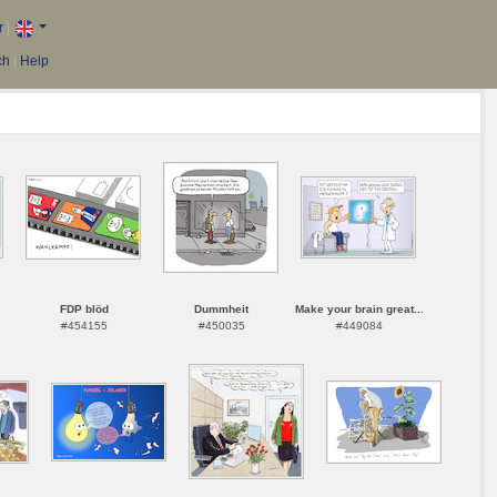
r
|
ch
|
Help
FDP blöd
Dummheit
Make your brain great...
#454155
#450035
#449084