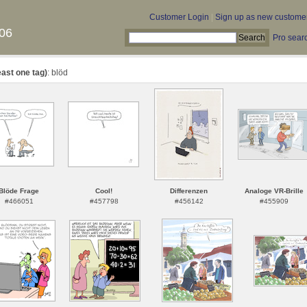
Customer Login
|
Sign up as new custome
06
Pro sear
east one tag)
: blöd
Blöde Frage
Cool!
Differenzen
Analoge VR-Brille
#466051
#457798
#456142
#455909