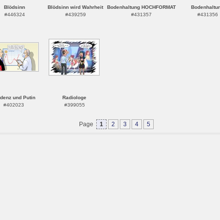
Blödsinn
Blödsinn wird Wahrheit
Bodenhaltung HOCHFORMAT
Bodenhaltu
#446324
#439259
#431357
#431356
idenz und Putin
Radiologe
#402023
#399055
Page
1
2
3
4
5