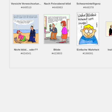
Vorsicht Verwechselun...
Nach Feierabend blöd
Schwarmintelligenz
#448510
#446963
#446378
Nicht blöd... oder??
Blöde
Einfache Wahrheit
Inz
#424041
#423803
#198091