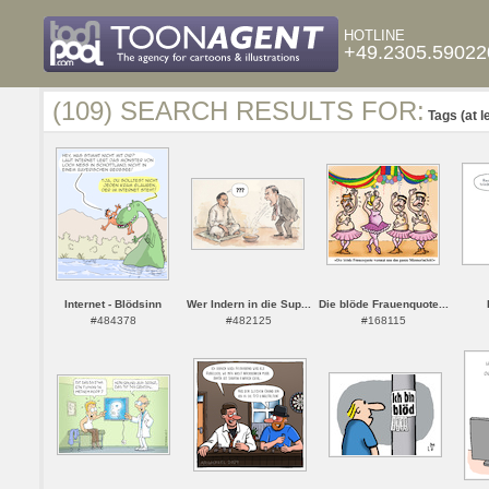
HOTLINE
+49.2305.59022
(109) SEARCH RESULTS FOR:
Tags (at l
Internet - Blödsinn
Wer Indern in die Sup...
Die blöde Frauenquote...
#484378
#482125
#168115