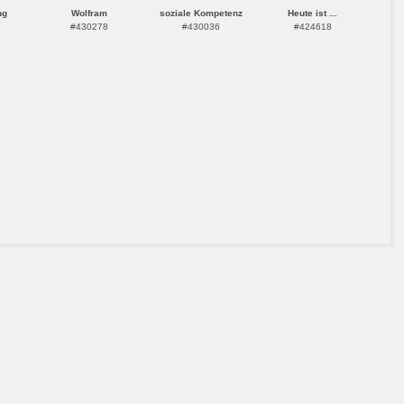
ng
Wolfram
soziale Kompetenz
Heute ist ...
#430278
#430036
#424618