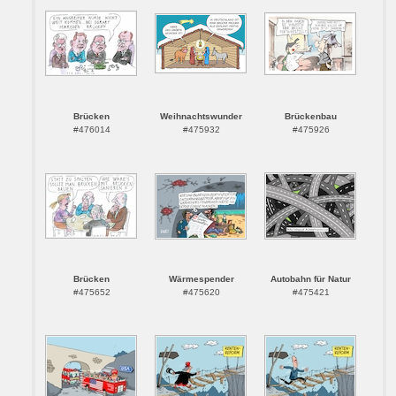
Brücken
Weihnachtswunder
Brückenbau
#476014
#475932
#475926
Brücken
Wärmespender
Autobahn für Natur
#475652
#475620
#475421