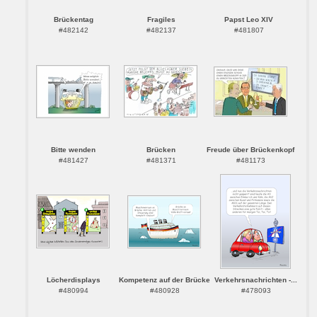
Brückentag
Fragiles
Papst Leo XIV
#482142
#482137
#481807
Bitte wenden
Brücken
Freude über Brückenkopf
#481427
#481371
#481173
Löcherdisplays
Kompetenz auf der Brücke
Verkehrsnachrichten -...
#480994
#480928
#478093