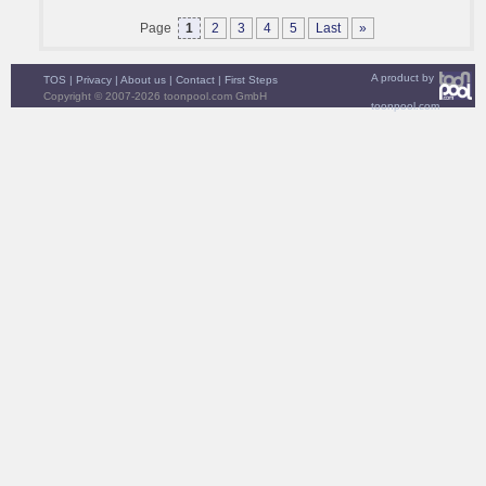
Page
1
2
3
4
5
Last
»
A product by
TOS
|
Privacy
|
About us
|
Contact
|
First Steps
Copyright © 2007-2026 toonpool.com GmbH
toonpool.com