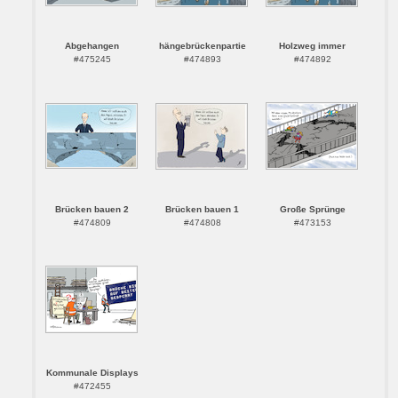
Abgehangen
hängebrückenpartie
Holzweg immer
#475245
#474893
#474892
Brücken bauen 2
Brücken bauen 1
Große Sprünge
#474809
#474808
#473153
Kommunale Displays
#472455