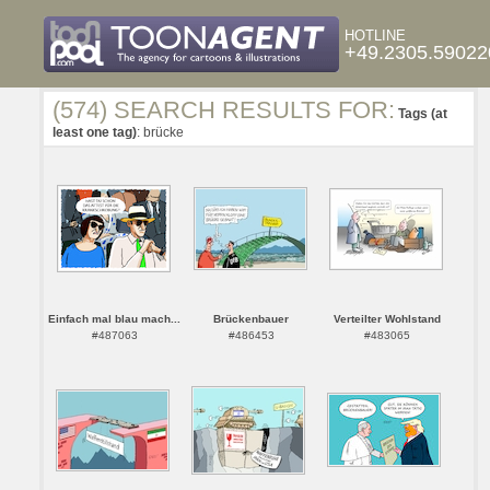
HOTLINE
+49.2305.59022
(574) SEARCH RESULTS FOR:
Tags (at
least one tag)
: brücke
Einfach mal blau mach...
Brückenbauer
Verteilter Wohlstand
#487063
#486453
#483065