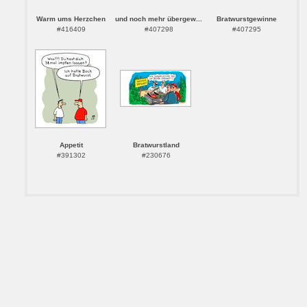
Warm ums Herzchen
und noch mehr übergew...
Bratwurstgewinne
#416409
#407298
#407295
Appetit
Bratwurstland
#391302
#230676