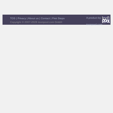
A product by
TOS
|
Privacy
|
About us
|
Contact
|
First Steps
Copyright © 2007-2026 toonpool.com GmbH
toonpool.com