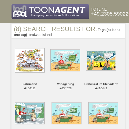
HOTLINE
+49.2305.59022
(8) SEARCH RESULTS FOR:
Tags (at least
one tag)
: bratwurststand
Jahrmarkt
Verlagerung
Bratwurst im Chinadarm
#484111
#434528
#416441